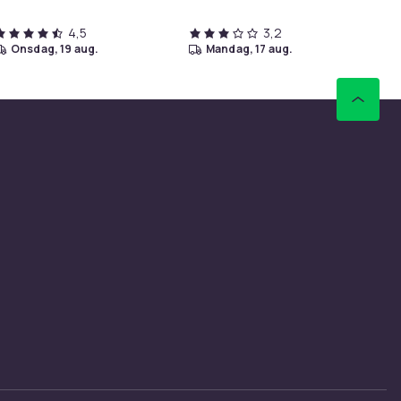
4,5
3,2
onsdag, 19 aug.
mandag, 17 aug.