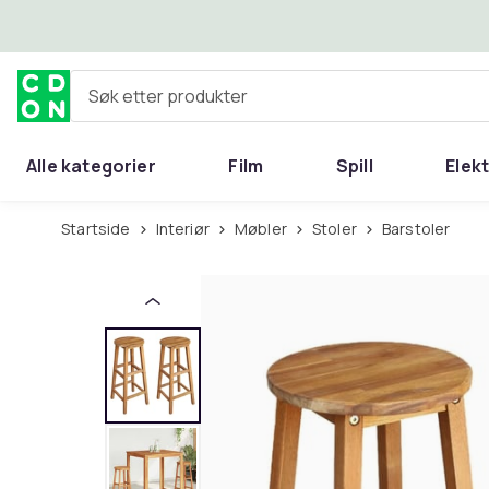
Hopp til hovedinnhold
Søk etter produkter
Alle kategorier
Film
Spill
Elek
Startside
Interiør
Møbler
Stoler
Barstoler