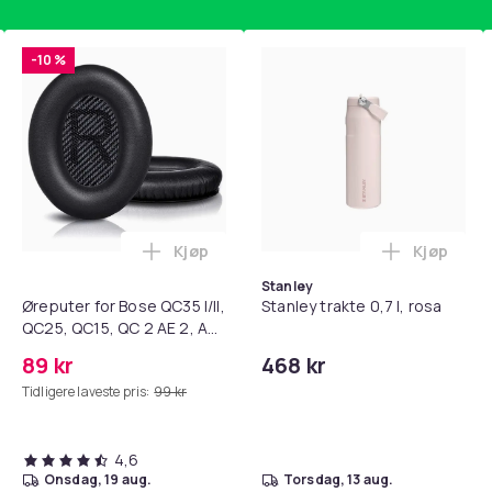
-10 %
Brun
8000
14928fdf-d8e7-4c51-b13b-e1d333e28885
Kjøp
Kjøp
 / 10-pakning PKcell i handlekurven
getrener, 6-rørs fotpedal motstandsbånd - mage- og kjernetr
Legg Øreputer for Bose QC35 I/II, QC25, 
Legg Stanl
Stanley
Øreputer for Bose QC35 I/II,
Stanley trakte 0,7 l, rosa
QC25, QC15, QC 2 AE 2, AE
2i, AE 2w, SoundTrue,
89 kr
468 kr
SoundLink Black
Tidligere laveste pris:
99 kr
4,6
onsdag, 19 aug.
torsdag, 13 aug.