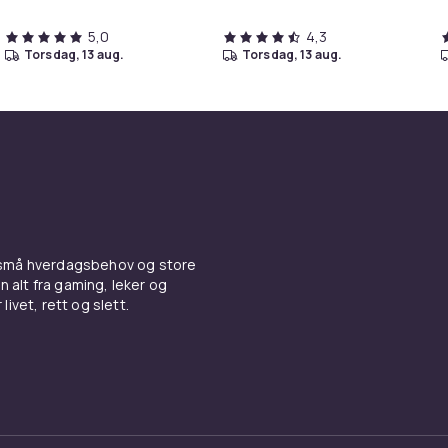
5,0
4,3
torsdag, 13 aug.
torsdag, 13 aug.
 små hverdagsbehov og store
n alt fra gaming, leker og
livet, rett og slett.