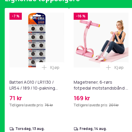
EU-ansvarlig part
Haba Trading B.V.
Mary Kingsleystraat 1 5928SK Venlo The Netherlands
-7 %
-16 %
[email protected]
Farge
Vekt, gram
Artikkel nr.
Produktsikkerhetsinformasjon
Kjøp
Kjøp
Legg Batteri AG10 / LR1130 / LR54 / 189
Legg Ma
Batteri AG10 / LR1130 /
Magetrener, 6-rørs
LR54 / 189 / 10-pakning
fotpedal motstandsbånd -
PKcell
mage- og kjernetrening,
71 kr
169 kr
yoga og
Tidligere laveste pris:
76 kr
Tidligere laveste pris:
201 kr
hjemmegymnastikk Pink
torsdag, 13 aug.
fredag, 14 aug.