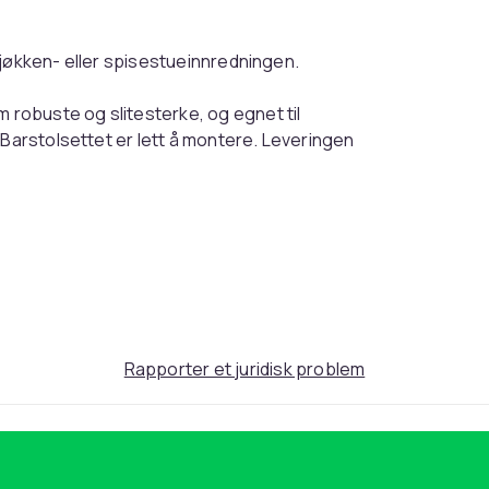
l kjøkken- eller spisestueinnredningen.
m robuste og slitesterke, og egnet til
 Barstolsettet er lett å montere. Leveringen
Rapporter et juridisk problem