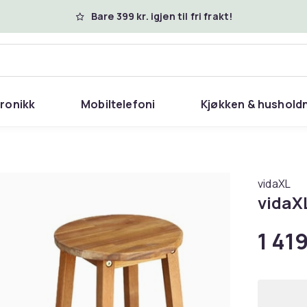
Bare 399 kr. igjen til fri frakt!
tronikk
Mobiltelefoni
Kjøkken & hushold
vidaXL
vidaXL
1 419