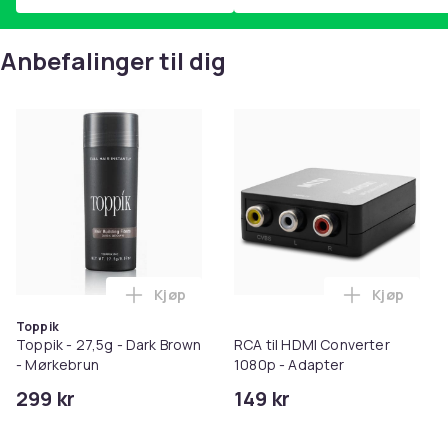
Anbefalinger til dig
Kjøp
Kjøp
Legg Toppik - 27,5g - Dark Brown - Mørk
Legg RCA t
Toppik
Toppik - 27,5g - Dark Brown
RCA til HDMI Converter
- Mørkebrun
1080p - Adapter
299 kr
149 kr