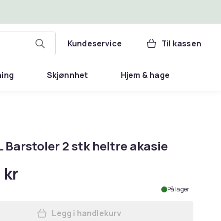
Kundeservice
Til kassen
ning
Skjønnhet
Hjem & hage
 Barstoler 2 stk heltre akasie
 kr
På lager
Legg i handlekurv
Legg vidaXL Barstoler 2 stk heltre 