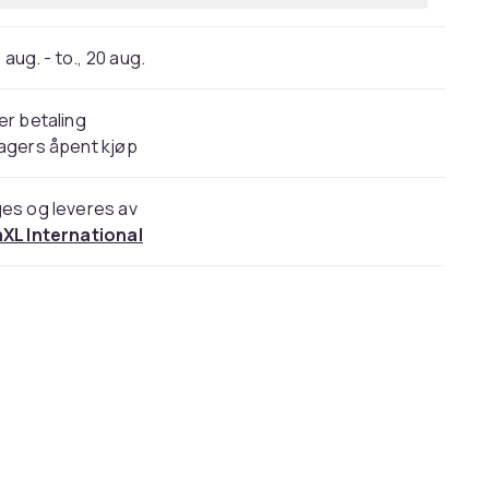
 aug. - to., 20 aug.
er betaling
agers åpent kjøp
es og leveres av
aXL International