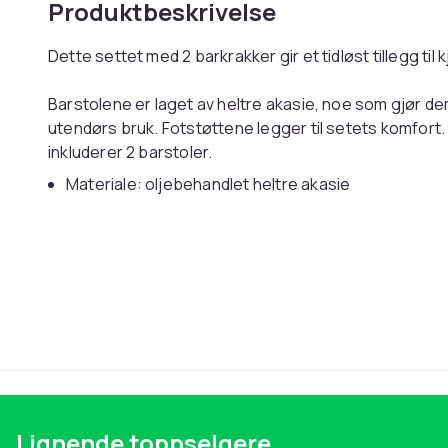
Produktbeskrivelse
Dette settet med 2 barkrakker gir et tidløst tillegg ti
Barstolene er laget av heltre akasie, noe som gjør de
utendørs bruk. Fotstøttene legger til setets komfort.
inkluderer 2 barstoler.
Materiale: oljebehandlet heltre akasie
Mål: 34 x 34 x 76 cm (B x D x H)
Nettovekt (hver): 4 kg
Enkel montering
For både innendørs og utendørs bruk
Leveransen inkluderer 2 barkrakker
SKU:44129
EAN:8718475609469
Maks. 110 kg per sete.
Lignende toppselgere