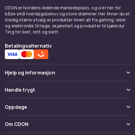
Warg, Olaplex, Maria Nila, Redken og Keraste,
CDON er Nordens ledende markedsplass, og vi er her for
samt nye, spennende merker og produkter.
både små hverdagsbehov og store drømmer. Her finner du et
stadig større utvalg av produkter innen alt fra gaming, leker
Med flere tusen hårpleieprodukter er du
og elektronikk til hage, skjønnhet og produkter til kjæledyr.
garantert å finne noe som passer deg. Hvilken
Ting for livet, rett og slett.
sjampo som er best for deg, avhenger av
hvilken hårtype du har. Det finnes forskjellige
Betalingsalternativ
typer produkter for forskjellige hårtyper, for
eksempel krøllete, fet, tørt eller farget hår. Her
hos CDON finnes det noe for alle hårtyper,
hårproblemer og preferanser. Du finner blant
Hjelp og informasjon
annet økologiske alternativer, sølvsjampo og
spesielle hårpleieprodukter for tørr hodebunn
Vanlige spørsmål
Handle trygt
og flass.
Spor pakke
Betaling
Finn riktig spesialsjampo
Oppdage
Angre & returner her
Levering
Trenger håret noe ekstra? Utforsk våre
Kategorier
Kontakt oss
Om CDON
flassjampoer
mot kløende hodebunn,
Vilkår & policy
sølvsjampoer
som nøytraliserer gule toner i
Varemerker