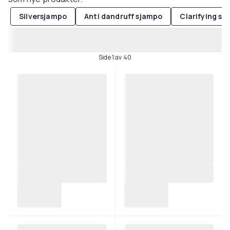
Silversjampo
Anti dandruff sjampo
Clarifying s
Side 1 av 40