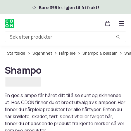
Hopp til hovedinnhold
Bare 399 kr. igjen til fri frakt!
Søk etter produkter
Startside
Skjønnhet
Hårpleie
Shampo & balsam
S
Shampo
En god sjampo får håret ditt til å se sunt og skinnende
ut. Hos CDON finner du et bredt utvalg av sjampoer. Her
finner du hårpleieprodukter for alle hårtyper. Enten du
har krøllete, skadet, tørt, sensitivt eller farget hår,
finner du et passende produkt fra kjente merker så vel
som nye produkter.