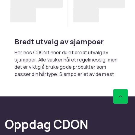
Bredt utvalg av sjampoer
Her hos CDON finner du et bredt utvalg av
sjampoer. Alle vasker håret regelmessig, men
det er viktig å bruke gode produkter som
passer din hårtype. Sjampo er et av de mest
populære og vanlige hårpleieproduktene og
gir håret en frisk glans og et sunnere
utseende. Det masseres inn i fuktig hår til det
begynner å skumme. Skummet skylles
deretter av med vann.
Oppdag CDON
Sjampo fra kjente merker
CDON har sjampoer fra kjente merker som Ida