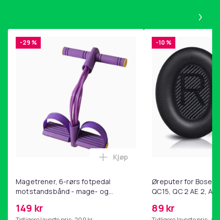
Pa
-29 %
-10 %
Kjøp
Legg Magetrener, 6-rørs fotp
Magetrener, 6-rørs fotpedal
Øreputer for Bose QC
motstandsbånd - mage- og
QC15, QC 2 AE 2, AE 
kjernetrening, yoga og
SoundTrue, SoundLin
149 kr
89 kr
hjemmegymnastikk Purple
Tidligere laveste pris:
209 kr
Tidligere laveste pris:
99 