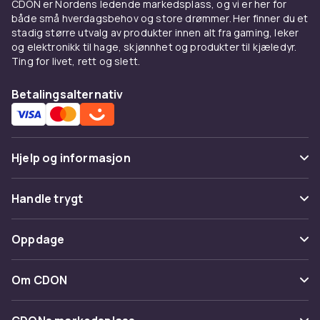
CDON er Nordens ledende markedsplass, og vi er her for
både små hverdagsbehov og store drømmer. Her finner du et
stadig større utvalg av produkter innen alt fra gaming, leker
og elektronikk til hage, skjønnhet og produkter til kjæledyr.
Ting for livet, rett og slett.
Betalingsalternativ
Hjelp og informasjon
Vanlige spørsmål
Handle trygt
Spor pakke
Betaling
Oppdage
Angre & returner her
Levering
Kategorier
Kontakt oss
Om CDON
Vilkår & policy
Varemerker
Om oss
Tilbakekallinger