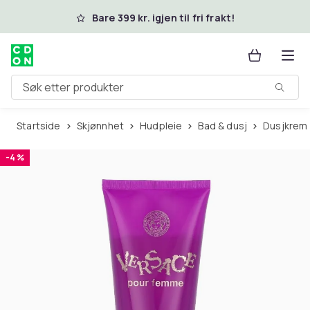
Hopp til hovedinnhold
Bare 399 kr. igjen til fri frakt!
Søk etter produkter
Startside
Skjønnhet
Hudpleie
Bad & dusj
Dusjkrem
-4 %