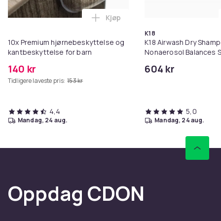
Kjøp
Legg 10x Premium hjørnebeskytt
K18
10x Premium hjørnebeskyttelse og
K18 Airwash Dry Sham
kantbeskyttelse for barn
Nonaerosol Balances S
Controls Excess Oil
140 kr
604 kr
Tidligere laveste pris:
153 kr
4,4
5,0
mandag, 24 aug.
mandag, 24 aug.
Oppdag CDON