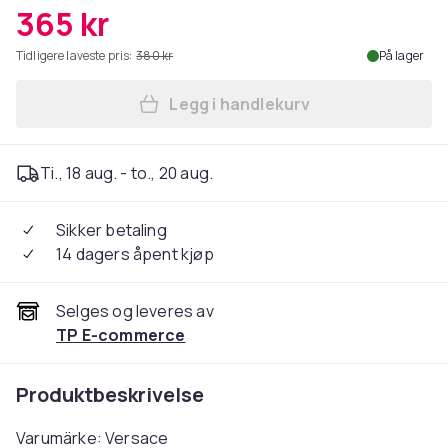
365 kr
Tidligere laveste pris:
380 kr
På lager
Legg i handlekurv
Legg Versace Dylan Purple 
Ti., 18 aug. - to., 20 aug.
Sikker betaling
14 dagers åpent kjøp
Selges og leveres av
TP E-commerce
Produktbeskrivelse
Varumärke: Versace