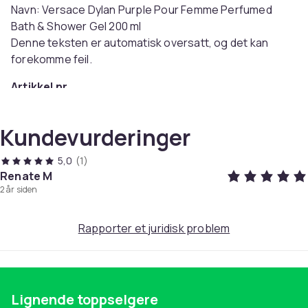
Navn: Versace Dylan Purple Pour Femme Perfumed
Bath & Shower Gel 200 ml
Denne teksten er automatisk oversatt, og det kan
forekomme feil.
Artikkel nr.
65679d3b-22ff-4a7a-b624-ef7e85d7c11c
Kundevurderinger
Produktsikkerhetsinformasjon
5,0
(1)
Renate M
2 år siden
Rapporter et juridisk problem
Lignende toppselgere