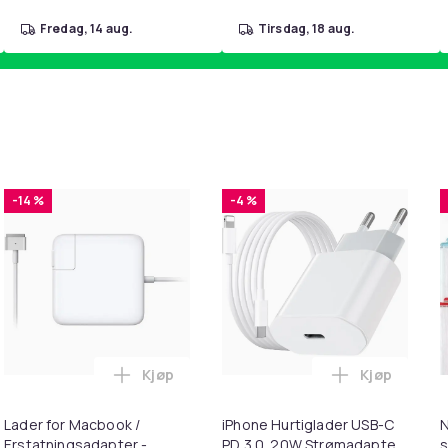
fredag, 14 aug.
tirsdag, 18 aug.
-14 %
-4 %
Kjøp
Kjøp
handlekurven
 - Fidget Spinners med Sugekopp for Barn i handlekurven
Legg Lader for Macbook / Erstatningsadap
Legg iPhone
Lader for Macbook /
iPhone Hurtiglader USB-C
N
Erstatningsadapter -
PD 3.0. 20W Strømadapter
s