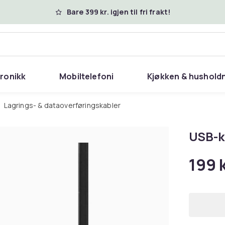
Bare 399 kr. igjen til fri frakt!
tronikk
Mobiltelefoni
Kjøkken & hushold
Lagrings- & dataoverføringskabler
USB-k
199 