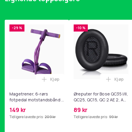
-29 %
-10 %
Kjøp
Kjøp
Legg Magetrener, 6-rørs fotpedal mot
Legg Øre
Magetrener, 6-rørs
Øreputer for Bose QC35 I/II,
fotpedal motstandsbånd -
QC25, QC15, QC 2 AE 2, AE
mage- og kjernetrening,
2i, AE 2w, SoundTrue,
149 kr
89 kr
yoga og
SoundLink Black
Tidligere laveste pris:
209 kr
Tidligere laveste pris:
99 kr
hjemmegymnastikk Purple