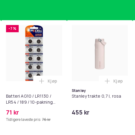
-7 %
Kjøp
Kjøp
standsbånd - mage- og kjernetrening, yoga og hjemmegymnast
puter for Bose QC35 I/II, QC25, QC15, QC 2 AE 2, AE 2i, AE 2w,
Legg Batteri AG10 / LR1130 / LR54 / 189 
Legg Stanl
Stanley
Batteri AG10 / LR1130 /
Stanley trakte 0,7 l, rosa
LR54 / 189 / 10-pakning
PKcell
71 kr
455 kr
Tidligere laveste pris:
76 kr