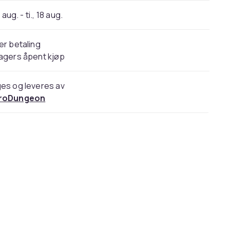
 aug. - ti., 18 aug.
er betaling
agers åpent kjøp
es og leveres av
roDungeon