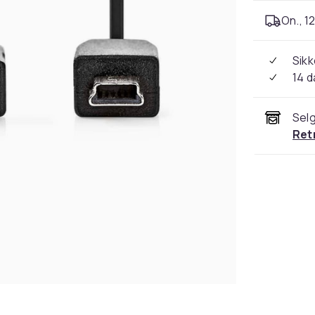
On., 12
Sikk
14 d
Selg
Ret