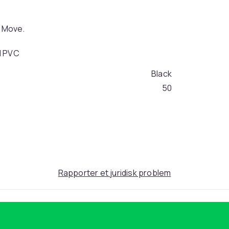
on Move.
 | PVC
Black
50
1f98f946-34a9-445e-9d96-2f25ad6e52f0
Rapporter et juridisk problem