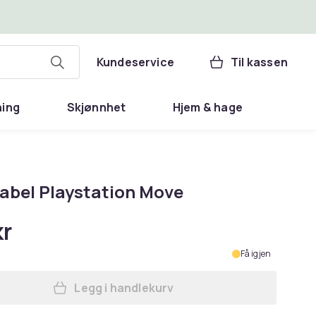
Kundeservice
Til kassen
ning
Skjønnhet
Hjem & hage
abel Playstation Move
kr
Få igjen
Legg i handlekurv
Legg USB-kabel Playstation Move i