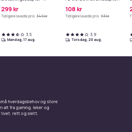
MagSafe Gen 2 - 45W
+ Kabel
299 kr
108 kr
Tidligere laveste pris:
349 kr
Tidligere laveste pris:
113 kr
T
3,5
3,9
mandag, 17 aug.
torsdag, 20 aug.
 små hverdagsbehov og store
n alt fra gaming, leker og
livet, rett og slett.