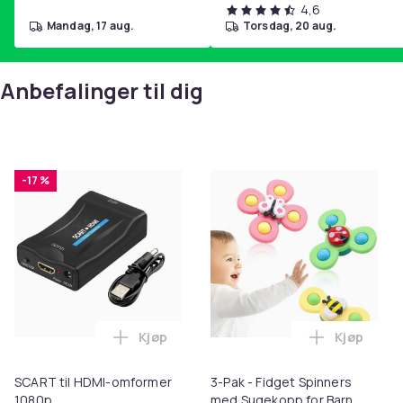
4,6
mandag, 17 aug.
torsdag, 20 aug.
Anbefalinger til dig
-17 %
Kjøp
Kjøp
Legg SCART til HDMI-omformer 1080p i 
Legg 3-Pak
SCART til HDMI-omformer
3-Pak - Fidget Spinners
1080p
med Sugekopp for Barn