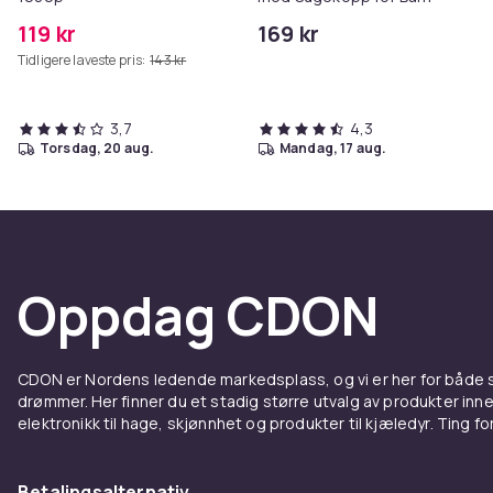
119 kr
169 kr
Tidligere laveste pris:
143 kr
3,7
4,3
torsdag, 20 aug.
mandag, 17 aug.
Oppdag CDON
CDON er Nordens ledende markedsplass, og vi er her for både
drømmer. Her finner du et stadig større utvalg av produkter inne
elektronikk til hage, skjønnhet og produkter til kjæledyr. Ting for 
Betalingsalternativ