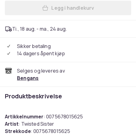
Legg i handlekurv
Legg Twisted Sister - Stay 
Ti., 18 aug. - ma., 24 aug.
Sikker betaling
14 dagers åpent kjøp
Selges og leveres av
Bengans
Produktbeskrivelse
Artikkelnummer
: 0075678015625
Artist
: Twisted Sister
Strekkode
: 0075678015625