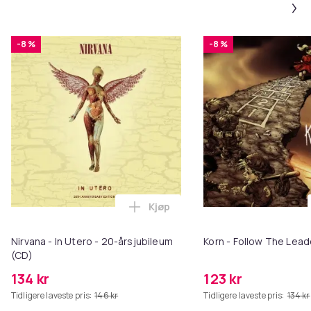
-8 %
-8 %
Kjøp
Legg Nirvana - In Utero - 20-års
Nirvana - In Utero - 20-årsjubileum
Korn - Follow The Lead
(CD)
134 kr
123 kr
Tidligere laveste pris:
146 kr
Tidligere laveste pris:
134 kr