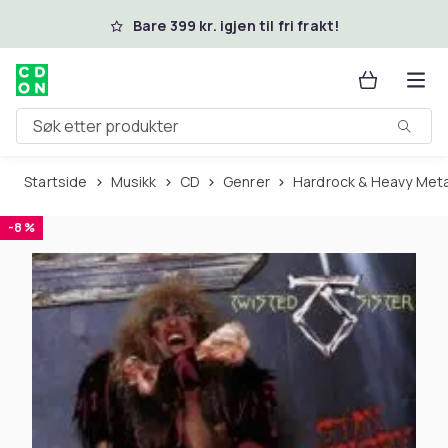
Hopp til hovedinnhold
Bare 399 kr. igjen til fri frakt!
Søk etter produkter
Startside
Musikk
CD
Genrer
Hardrock & Heavy Meta
-8 %