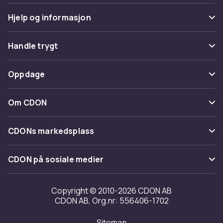
Hjelp og informasjon
Vanlige spørsmål
Handle trygt
Spor pakke
Betaling
Oppdage
Angre & returner her
Levering
Kategorier
Kontakt oss
Om CDON
Vilkår & policy
Varemerker
Om oss
Tilbakekallinger
CDONs markedsplass
Guider
Kundeanmeldelser
Merchant Help Center
CDON på sosiale medier
Jobbe på CDON
Investor relations
Copyright © 2010-2026 CDON AB
CDON AB, Org.nr: 556406-1702
Tilgjengelighet
Sitemap