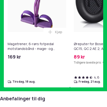
12f01ed3-4ab1-4ebd-807d-782066d8fbfc
Produktsikkerhetsinformasjon
Kjøp
Legg Magetrener, 6-rørs fotp
Magetrener, 6-rørs fotpedal
Øreputer for Bose QC
motstandsbånd - mage- og
QC15, QC 2 AE 2, AE 
kjernetrening, yoga og
SoundTrue, SoundLin
169 kr
89 kr
hjemmegymnastikk Purple
Tidligere laveste pris:
99 
4,6
tirsdag, 18 aug.
fredag, 21 aug.
Anbefalinger til dig