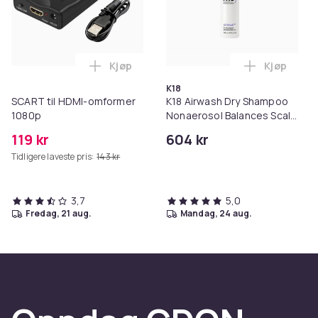
Kjøp
Kjøp
Legg SCART til HDMI-omformer 1080p i 
Legg K18 A
K18
SCART til HDMI-omformer
K18 Airwash Dry Shampoo
1080p
Nonaerosol Balances Scalp
& Controls Excess Oil
119 kr
604 kr
Tidligere laveste pris:
143 kr
3,7
5,0
fredag, 21 aug.
mandag, 24 aug.