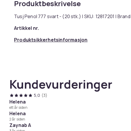
Produktbeskrivelse
Tusj Penol 777 svart - (20 stk.) | SKU: 12817201 | Bran
Artikkel nr.
Produktsikkerhetsinformasjon
Kundevurderinger
5,0
(3)
Helena
ett år siden
Helena
2 år siden
Zaynab A
3 år siden