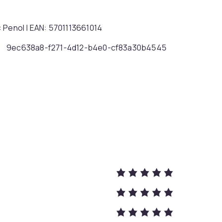
d: Penol | EAN: 5701113661014
9ec638a8-f271-4d12-b4e0-cf83a30b4545