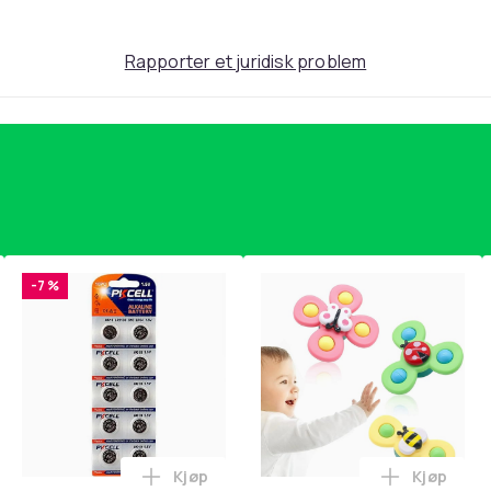
Rapporter et juridisk problem
-7 %
Kjøp
Kjøp
standsbånd - mage- og kjernetrening, yoga og hjemmegymnast
puter for Bose QC35 I/II, QC25, QC15, QC 2 AE 2, AE 2i, AE 2w,
Legg Batteri AG10 / LR1130 / LR54 / 189 
Legg 3-Pa