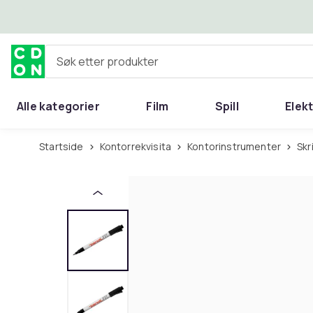
Hopp til hovedinnhold
Søk etter produkter
Alle kategorier
Film
Spill
Elek
Startside
Kontorrekvisita
Kontorinstrumenter
Sk