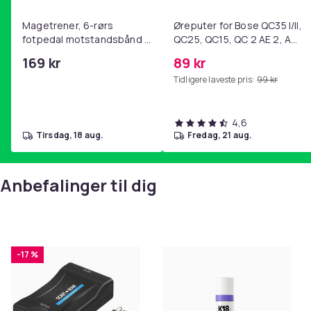
Magetrener, 6-rørs
Øreputer for Bose QC35 I/II,
fotpedal motstandsbånd -
QC25, QC15, QC 2 AE 2, AE
mage- og kjernetrening,
2i, AE 2w, SoundTrue,
169 kr
89 kr
yoga og
SoundLink Black
Tidligere laveste pris:
99 kr
hjemmegymnastikk Purple
4,6
tirsdag, 18 aug.
fredag, 21 aug.
Anbefalinger til dig
-17 %