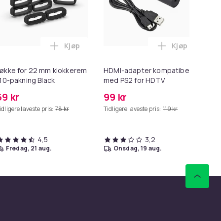
Kjøp
Kjøp
ess Oil i handlekurven
W Strømadapter + Kabel i handlekurven
for Macbook / Erstatningsadapter - MagSafe Gen 2 - 45W i ha
Legg Løkke for 22 mm klokkerem i 10-paknin
Legg HDMI-ad
økke for 22 mm klokkerem
HDMI-adapter kompatibel
10
 10-pakning Black
med PS2 for HDTV
hj
ka
69 kr
99 kr
14
idligere laveste pris:
78 kr
Tidligere laveste pris:
119 kr
Tid
4,5
3,2
fredag, 21 aug.
onsdag, 19 aug.