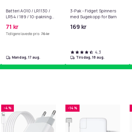
Batteri AG10 / LR1130 /
3-Pak - Fidget Spinners
LR54 / 189 / 10-pakning
med Sugekopp for Barn
PKcell
71 kr
169 kr
Tidligere laveste pris:
76 kr
4,3
mandag, 17 aug.
tirsdag, 18 aug.
-4 %
-14 %