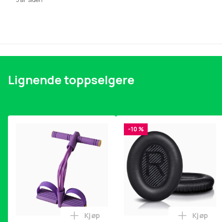
Lignende toppselgere
-10 %
Kjøp
Kjøp
Legg Magetrener, 6-rørs fotpedal mot
Legg Øre