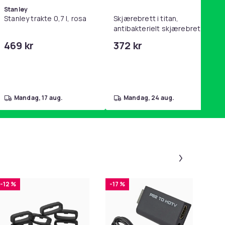
Stanley
Stanley trakte 0,7 l, rosa
Skjærebrett i titan,
antibakterielt skjærebrett,
skjærebrett i rustfritt stål,
469 kr
372 kr
BPA-fri (2 stk.)
mandag, 17 aug.
mandag, 24 aug.
Panel 1 a
-12 %
-17 %
-