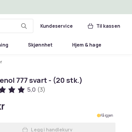
Kundeservice
Til kassen
ning
Skjønnhet
Hjem & hage
r
enol 777 svart - (20 stk.)
5,0
(3)
kr
Få igjen
Legg i handlekurv