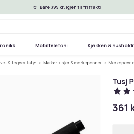
Bare 399 kr. igjen til fri frakt!
tronikk
Mobiltelefoni
Kjøkken & hushold
rive- & tegneutstyr
Markørtusjer & merkepenner
Merkepenne
Tusj P
361 