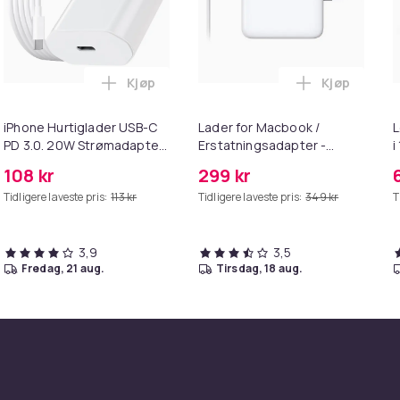
Kjøp
Kjøp
handlekurven
irwash Dry Shampoo Nonaerosol Balances Scalp & Controls Exc
Legg iPhone Hurtiglader USB-C PD 3.0. 20
Legg Lader 
iPhone Hurtiglader USB-C
Lader for Macbook /
L
PD 3.0. 20W Strømadapter
Erstatningsadapter -
i
+ Kabel
MagSafe Gen 2 - 45W
108 kr
299 kr
Tidligere laveste pris:
113 kr
Tidligere laveste pris:
349 kr
T
3,9
3,5
fredag, 21 aug.
tirsdag, 18 aug.