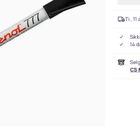
Ti., 11
Sikk
14 d
Selg
CS