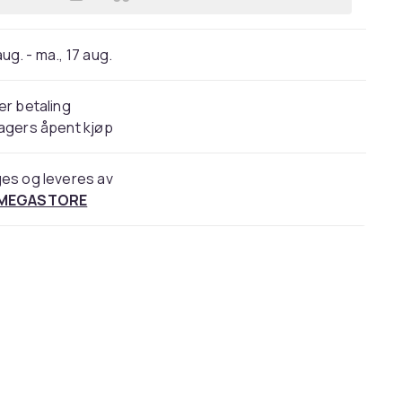
Legg Tusj Penol 777 svart - (20 stk.
 aug. - ma., 17 aug.
er betaling
agers åpent kjøp
es og leveres av
 MEGASTORE