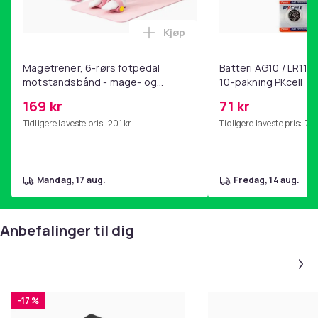
Kjøp
Legg Magetrener, 6-rørs fotp
Magetrener, 6-rørs fotpedal
Batteri AG10 / LR1130
motstandsbånd - mage- og
10-pakning PKcell
kjernetrening, yoga og
169 kr
71 kr
hjemmegymnastikk Pink
Tidligere laveste pris:
201 kr
Tidligere laveste pris:
76 
mandag, 17 aug.
fredag, 14 aug.
Anbefalinger til dig
-17 %