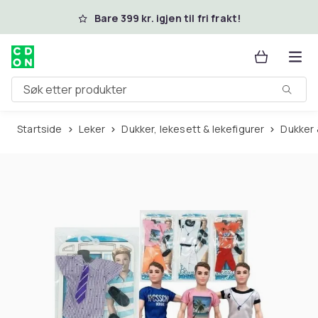
Hopp til hovedinnhold
Bare 399 kr. igjen til fri frakt!
Søk etter produkter
Startside
Leker
Dukker, lekesett & lekefigurer
Dukker