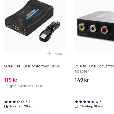
Kjøp
Legg SCART til HDMI-omformer 1
SCART til HDMI-omformer 1080p
RCA til HDMI Converter
Adapter
119 kr
149 kr
Tidligere laveste pris:
143 kr
3,7
4,3
torsdag, 20 aug.
tirsdag, 18 aug.