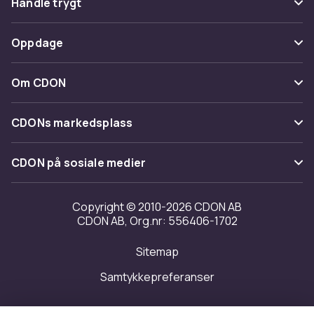
Handle trygt
Spor pakke
Betaling
Oppdage
Angre & returner her
Levering
Kategorier
Kontakt oss
Om CDON
Vilkår & policy
Varemerker
Om oss
Tilbakekallinger
CDONs markedsplass
Guider
Kundeanmeldelser
Merchant Help Center
CDON på sosiale medier
Jobbe på CDON
Investor relations
Copyright © 2010-2026 CDON AB
CDON AB, Org.nr: 556406-1702
Tilgjengelighet
Sitemap
Samtykkepreferanser