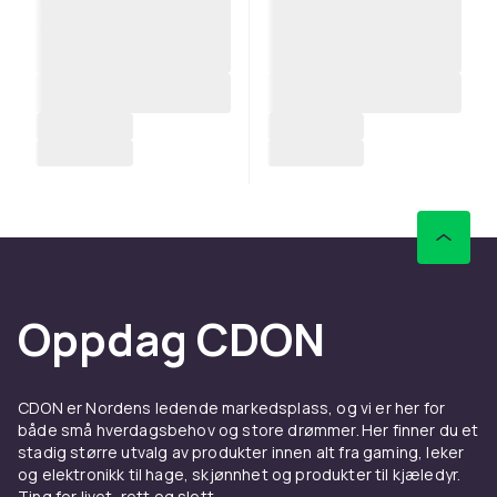
Oppdag CDON
CDON er Nordens ledende markedsplass, og vi er her for
både små hverdagsbehov og store drømmer. Her finner du et
stadig større utvalg av produkter innen alt fra gaming, leker
og elektronikk til hage, skjønnhet og produkter til kjæledyr.
Ting for livet, rett og slett.