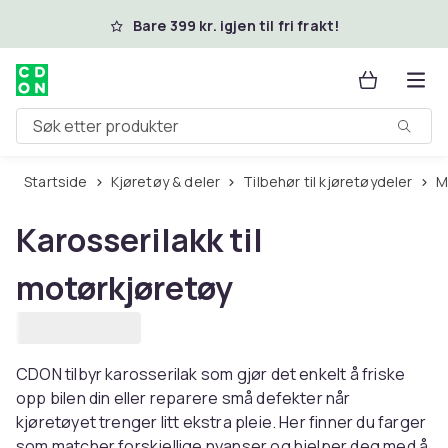
Hopp til hovedinnhold
Bare 399 kr. igjen til fri frakt!
Søk etter produkter
Startside
Kjøretøy & deler
Tilbehør til kjøretøydeler
Karosserilakk til
motørkjøretøy
CDON tilbyr karosserilak som gjør det enkelt å friske
opp bilen din eller reparere små defekter når
kjøretøyet trenger litt ekstra pleie. Her finner du farger
som matcher forskjellige nyanser og hjelper deg med å