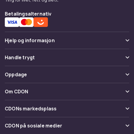
Betalingsalternativ
Hjelp og informasjon
Vanlige spørsmål
Handle trygt
Spor pakke
Betaling
Oppdage
Angre & returner her
Levering
Kategorier
Kontakt oss
Om CDON
Vilkår & policy
Varemerker
Om oss
Tilbakekallinger
CDONs markedsplass
Guider
Kundeanmeldelser
Merchant Help Center
CDON på sosiale medier
Jobbe på CDON