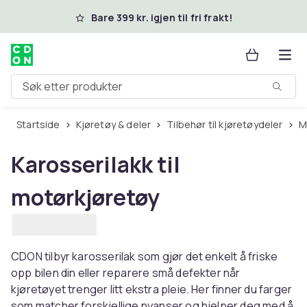
Hopp til hovedinnhold
Bare 399 kr. igjen til fri frakt!
Søk etter produkter
Startside
Kjøretøy & deler
Tilbehør til kjøretøydeler
Karosserilakk til
motørkjøretøy
CDON tilbyr karosserilak som gjør det enkelt å friske
opp bilen din eller reparere små defekter når
kjøretøyet trenger litt ekstra pleie. Her finner du farger
som matcher forskjellige nyanser og hjelper deg med å