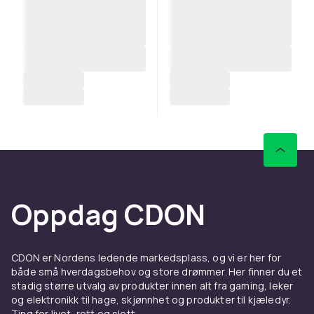
Oppdag CDON
CDON er Nordens ledende markedsplass, og vi er her for
både små hverdagsbehov og store drømmer. Her finner du et
stadig større utvalg av produkter innen alt fra gaming, leker
og elektronikk til hage, skjønnhet og produkter til kjæledyr.
Ting for livet, rett og slett.