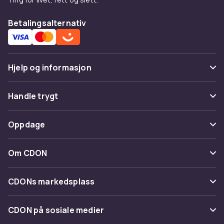
Betalingsalternativ
Hjelp og informasjon
Vanlige spørsmål
Handle trygt
Spor pakke
Betaling
Oppdage
Angre & returner her
Levering
Kategorier
Kontakt oss
Om CDON
Vilkår & policy
Varemerker
Om oss
Tilbakekallinger
CDONs markedsplass
Guider
Kundeanmeldelser
Merchant Help Center
CDON på sosiale medier
Jobbe på CDON