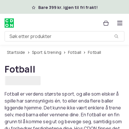
Hopp til hovedinnhold
Bare 399 kr. igjen til fri frakt!
Søk etter produkter
Startside
Sport & trening
Fotball
Fotball
Fotball
Fotball er verdens største sport, og alle som elsker å
spille har sannsynligvis én, to eller enda flere baller
liggende hjemme. Det kunne ikke vært enklere å trene
selv, med barna eller vennene dine. En fotball er en fin
grunn til å komme seg ut og bevege seg, samtidig som
du forbedrer ferdighetene dine. Hos CDON finnes det