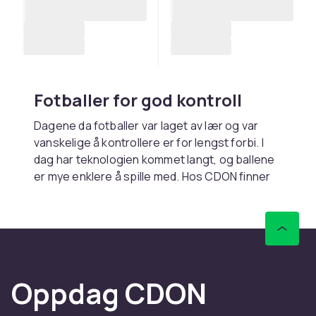
Fotballer for god kontroll
Dagene da fotballer var laget av lær og var
vanskelige å kontrollere er for lengst forbi. I
dag har teknologien kommet langt, og ballene
er mye enklere å spille med. Hos CDON finner
du velproduserte baller som gir et utmerket
grunnlag for en fremtidig fotballkarriere.
Velg riktig størrelse på ballen
Når du skal spille fotball, er det viktig at
Oppdag CDON
størrelsen på ballen er tilpasset personen
som skal spille med den. De minste barna bør