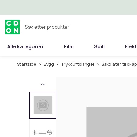
Hopp til hovedinnhold
Søk etter produkter
Alle kategorier
Film
Spill
Elek
Startside
Bygg
Trykkluftslanger
Bakplater til skap