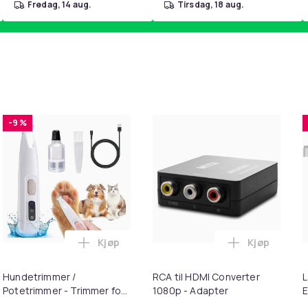
fredag, 14 aug.
tirsdag, 18 aug.
-9 %
Kjøp
Kjøp
handlekurven
ngposer i A4-størrelse - 24 stk. i handlekurven
Legg Hundetrimmer / Potetrimmer - Trimme
Legg RCA ti
Hundetrimmer /
RCA til HDMI Converter
L
Potetrimmer - Trimmer for
1080p - Adapter
E
Poter
M