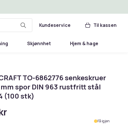
Kundeservice
Til kassen
ning
Skjønnhet
Hjem & hage
RAFT TO-6862776 senkeskruer
mm spor DIN 963 rustfritt stål
 (100 stk)
kr
Få igjen