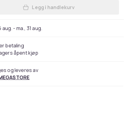
Legg i handlekurv
Legg TOOLCRAFT TO-6862776 senkeskr
6 aug. - ma., 31 aug.
er betaling
agers åpent kjøp
es og leveres av
 MEGASTORE