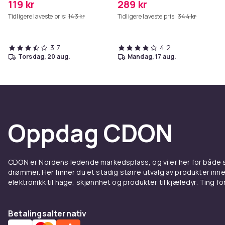
119 kr
289 kr
Tidligere laveste pris:
143 kr
Tidligere laveste pris:
344 kr
3,7
4,2
torsdag, 20 aug.
mandag, 17 aug.
Oppdag CDON
CDON er Nordens ledende markedsplass, og vi er her for både
drømmer. Her finner du et stadig større utvalg av produkter inne
elektronikk til hage, skjønnhet og produkter til kjæledyr. Ting for 
Betalingsalternativ