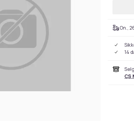
On., 2
Sikk
14 d
Selg
CS