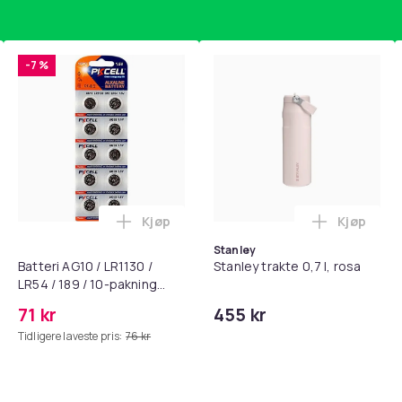
-7 %
Kjøp
Kjøp
standsbånd - mage- og kjernetrening, yoga og hjemmegymnast
puter for Bose QC35 I/II, QC25, QC15, QC 2 AE 2, AE 2i, AE 2w,
Legg Batteri AG10 / LR1130 / LR54 / 189 
Legg Stanl
Stanley
Batteri AG10 / LR1130 /
Stanley trakte 0,7 l, rosa
LR54 / 189 / 10-pakning
PKcell
71 kr
455 kr
Tidligere laveste pris:
76 kr