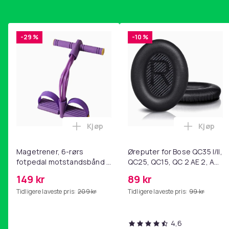
-29 %
-10 %
Kjøp
Kjøp
Legg Magetrener, 6-rørs fotpedal mot
Legg Øre
Magetrener, 6-rørs
Øreputer for Bose QC35 I/II,
fotpedal motstandsbånd -
QC25, QC15, QC 2 AE 2, AE
mage- og kjernetrening,
2i, AE 2w, SoundTrue,
149 kr
89 kr
yoga og
SoundLink Black
Tidligere laveste pris:
209 kr
Tidligere laveste pris:
99 kr
hjemmegymnastikk Purple
4,6