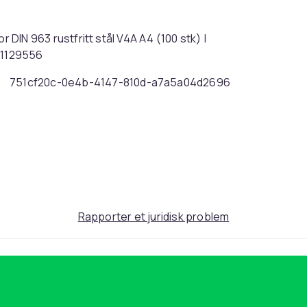
 963 rustfritt stål V4A A4 (100 stk) |
61129556
751cf20c-0e4b-4147-810d-a7a5a04d2696
Rapporter et juridisk problem