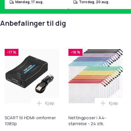
mandag, 17 aug.
torsdag, 20 aug.
Anbefalinger til dig
-17 %
-16 %
Kjøp
Kjøp
Legg SCART til HDMI-omformer 1080p i 
Legg Netti
SCART til HDMI-omformer
Nettingposer i A4-
1080p
størrelse - 24 stk.