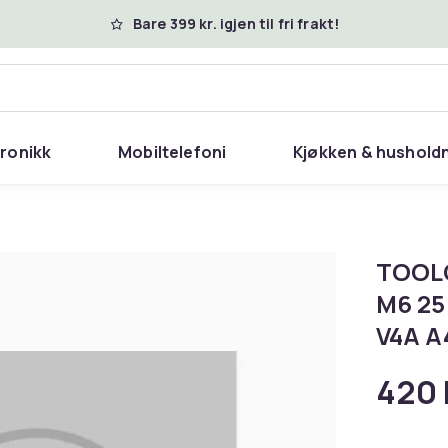
Bare 399 kr. igjen til fri frakt!
tronikk
Mobiltelefoni
Kjøkken & hushold
TOOLC
M6 25 
V4A A4
420 