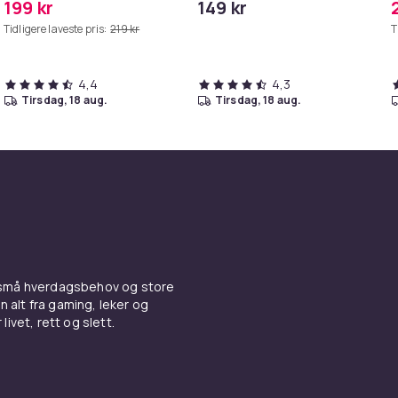
199 kr
149 kr
Tidligere laveste pris:
219 kr
T
4,4
4,3
tirsdag, 18 aug.
tirsdag, 18 aug.
 små hverdagsbehov og store
n alt fra gaming, leker og
livet, rett og slett.