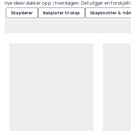
nye ideer dukker opp, i hverdagen. Det utgjør en forskjell i
Skapdører
Bakplater til skap
Skapknotter & -hå