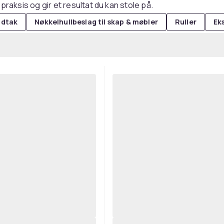
 praksis og gir et resultat du kan stole på.
ndtak
Nøkkelhullbeslag til skap & møbler
Ruller
Ek