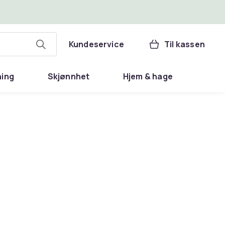
Kundeservice
Til kassen
ning
Skjønnhet
Hjem & hage