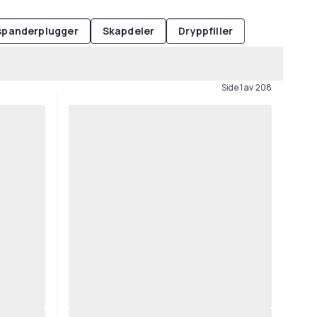
spanderplugger
Skapdeler
Dryppfiller
Side 1 av 208