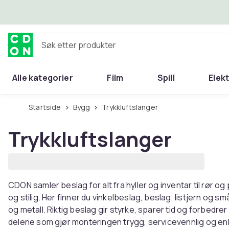
Hopp til hovedinnhold
Søk etter produkter
Alle kategorier
Film
Spill
Elek
Startside
Bygg
Trykkluftslanger
Trykkluftslanger
CDON samler beslag for alt fra hyller og inventar til rør 
og stilig. Her finner du vinkelbeslag, beslag, listjern og s
og metall. Riktig beslag gir styrke, sparer tid og forbedre
delene som gjør monteringen trygg, servicevennlig og enk