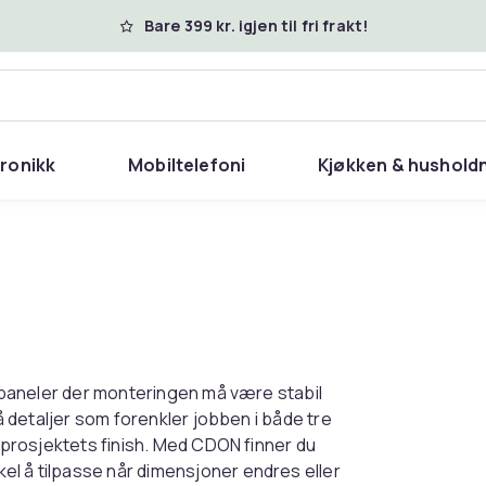
Bare 399 kr. igjen til fri frakt!
tronikk
Mobiltelefoni
Kjøkken & hushold
og paneler der monteringen må være stabil
må detaljer som forenkler jobben i både tre
r prosjektets finish. Med CDON finner du
el å tilpasse når dimensjoner endres eller