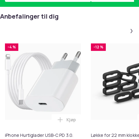
Anbefalinger til dig
-4 %
-12 %
Kjøp
Legg iPhone Hurtiglader USB-C 
iPhone Hurtiglader USB-C PD 3.0.
Løkke for 22 mm klokke