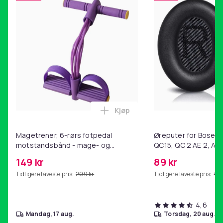
Kjøp
Legg Magetrener, 6-rørs fotp
Magetrener, 6-rørs fotpedal
Øreputer for Bose QC
motstandsbånd - mage- og
QC15, QC 2 AE 2, AE 
kjernetrening, yoga og
SoundTrue, SoundLin
149 kr
89 kr
hjemmegymnastikk Purple
Tidligere laveste pris:
209 kr
Tidligere laveste pris:
99 
4,6
mandag, 17 aug.
torsdag, 20 aug.