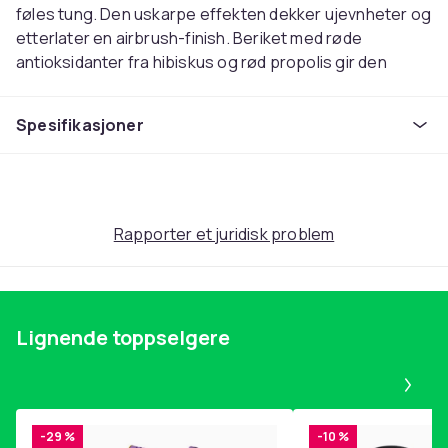
føles tung. Den uskarpe effekten dekker ujevnheter og
etterlater en airbrush-finish. Beriket med røde
antioksidanter fra hibiskus og rød propolis gir den
næring og fuktighet. Nyansen 24N Latte er en lys
medium nøytral beige, perfekt for et naturlig utseende.
Spesifikasjoner
Denne teksten er automatisk oversatt, og det kan
forekomme feil.
Artikkel nr.
48df8057-4323-5c7c-9821-be07ca5d64e4
Rapporter et juridisk problem
Produktsikkerhetsinformasjon
Lignende toppselgere
Pa
-29 %
-10 %