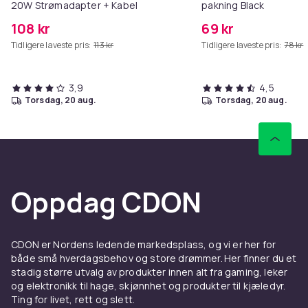
20W Strømadapter + Kabel
pakning Black
108 kr
69 kr
Tidligere laveste pris:
113 kr
Tidligere laveste pris:
78 kr
3,9
4,5
torsdag, 20 aug.
torsdag, 20 aug.
Oppdag CDON
CDON er Nordens ledende markedsplass, og vi er her for
både små hverdagsbehov og store drømmer. Her finner du et
stadig større utvalg av produkter innen alt fra gaming, leker
og elektronikk til hage, skjønnhet og produkter til kjæledyr.
Ting for livet, rett og slett.