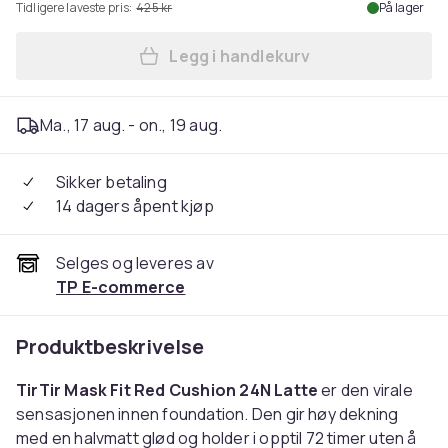
Tidligere laveste pris:
425 kr
På lager
Legg i handlekurv
Legg TirTir Mask Fit Red Cus
Ma., 17 aug. - on., 19 aug.
Sikker betaling
14 dagers åpent kjøp
Selges og leveres av
TP E-commerce
Produktbeskrivelse
TirTir Mask Fit Red Cushion 24N Latte
er den virale
sensasjonen innen foundation. Den gir høy dekning
med en halvmatt glød og holder i opptil 72 timer uten å