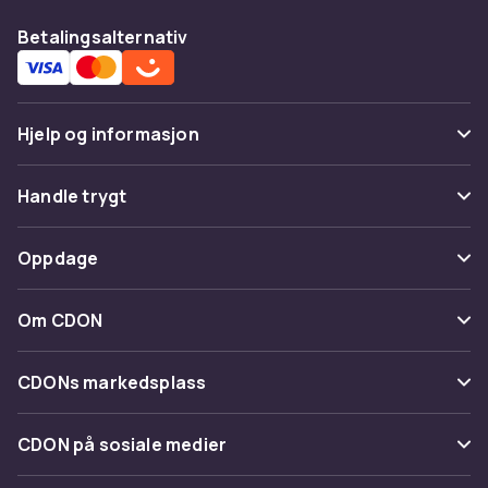
Betalingsalternativ
Hjelp og informasjon
Vanlige spørsmål
Handle trygt
Spor pakke
Betaling
Oppdage
Angre & returner her
Levering
Kategorier
Kontakt oss
Om CDON
Vilkår & policy
Varemerker
Om oss
Tilbakekallinger
CDONs markedsplass
Guider
Kundeanmeldelser
Merchant Help Center
CDON på sosiale medier
Jobbe på CDON