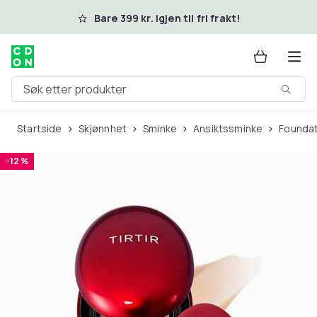
Hopp til hovedinnhold
Bare 399 kr. igjen til fri frakt!
Søk etter produkter
Startside
Skjønnhet
Sminke
Ansiktssminke
Founda
-12 %