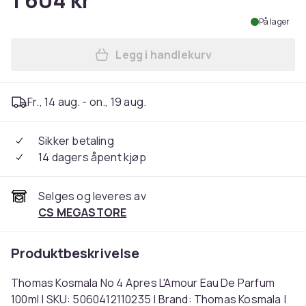
1 604 kr
På lager
Legg i handlekurv
Legg Thomas Kosmala No 4 A
Fr., 14 aug. - on., 19 aug.
Sikker betaling
14 dagers åpent kjøp
Selges og leveres av
CS MEGASTORE
Produktbeskrivelse
Thomas Kosmala No 4 Apres L'Amour Eau De Parfum
100ml | SKU: 5060412110235 | Brand: Thomas Kosmala |