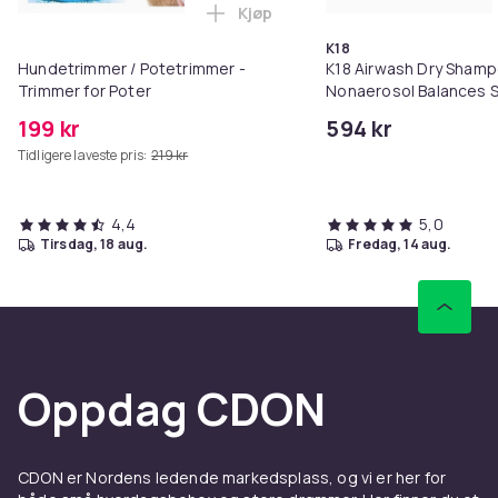
Kjøp
Legg Hundetrimmer / Potetrimme
K18
Hundetrimmer / Potetrimmer -
K18 Airwash Dry Sham
Trimmer for Poter
Nonaerosol Balances S
Controls Excess Oil
199 kr
594 kr
Tidligere laveste pris:
219 kr
4,4
5,0
tirsdag, 18 aug.
fredag, 14 aug.
Oppdag CDON
CDON er Nordens ledende markedsplass, og vi er her for