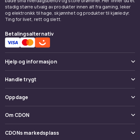
både små hverdagsbehov og store drømmer. Her finner du et
stadig større utvalg av produkter innen alt fra gaming, leker
og elektronikk til hage, skjønnhet og produkter til kjæledyr.
Ting for livet, rett og slett.
Betalingsalternativ
Hjelp og informasjon
Vanlige spørsmål
Handle trygt
Spor pakke
Betaling
Oppdage
Angre & returner her
Levering
Kategorier
Kontakt oss
Om CDON
Vilkår & policy
Varemerker
Om oss
Tilbakekallinger
CDONs markedsplass
Guider