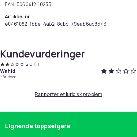
EAN: 5060412110235
Artikkel nr.
e0461082-1bbe-4ab2-8dbc-79eab6ac8543
Produktsikkerhetsinformasjon
Kundevurderinger
2,0
(1)
Wahid
2 år siden
Rapporter et juridisk problem
Lignende toppselgere
Pa