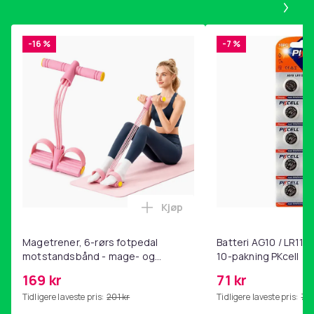
-16 %
-7 %
Kjøp
Legg Magetrener, 6-rørs fotp
Magetrener, 6-rørs fotpedal
Batteri AG10 / LR1130
motstandsbånd - mage- og
10-pakning PKcell
kjernetrening, yoga og
169 kr
71 kr
hjemmegymnastikk Pink
Tidligere laveste pris:
201 kr
Tidligere laveste pris:
76 