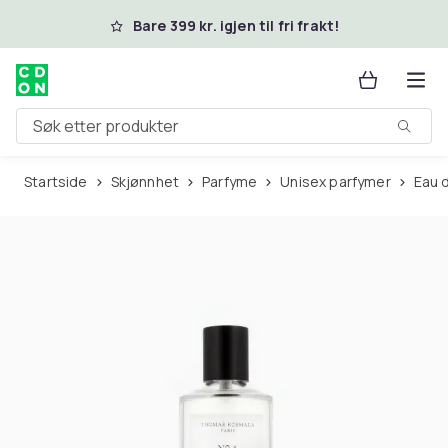
Hopp til hovedinnhold
Bare 399 kr. igjen til fri frakt!
Søk etter produkter
Startside
Skjønnhet
Parfyme
Unisex parfymer
Eau