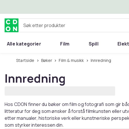
Hopp til hovedinnhold
Søk etter produkter
Alle kategorier
Film
Spill
Elek
Startside
Bøker
Film & musikk
Innredning
Innredning
Hos CDON finner du bøker om film og fotografi som gir båd
litteratur for deg som ønsker å forstå filmkunsten eller ut
etter manualer, historiske verk eller kunstneriske perspek
som styrker interessen din.