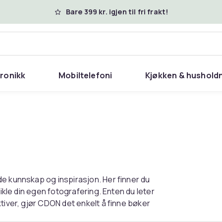
Bare 399 kr. igjen til fri frakt!
tronikk
Mobiltelefoni
Kjøkken & hushold
e kunnskap og inspirasjon. Her finner du
vikle din egen fotografering. Enten du leter
tiver, gjør CDON det enkelt å finne bøker