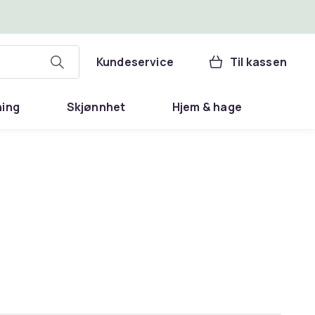
Kundeservice
Til kassen
ning
Skjønnhet
Hjem & hage