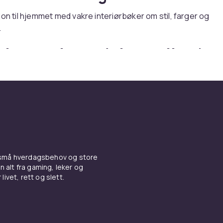
jon til hjemmet med vakre interiørbøker om stil, farger og
.
øker om innredning online ho
er du bøker om innredning – med rask levering og trygt kjøp
 små hverdagsbehov og store
n alt fra gaming, leker og
livet, rett og slett.