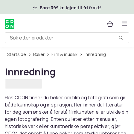
Hopp til hovedinnhold
Bare 399 kr. igjen til fri frakt!
Søk etter produkter
Startside
Bøker
Film & musikk
Innredning
Innredning
Hos CDON finner du bøker om film og fotografi som gir
både kunnskap og inspirasjon. Her finner du litteratur
for deg som ønsker å forstå filmkunsten eller utvikle din
egen fotografering. Enten du leter etter manualer,
historiske verk eller kunstneriske perspektiver, gjør
CDON det enkelt å finne bøker som styrker interessen