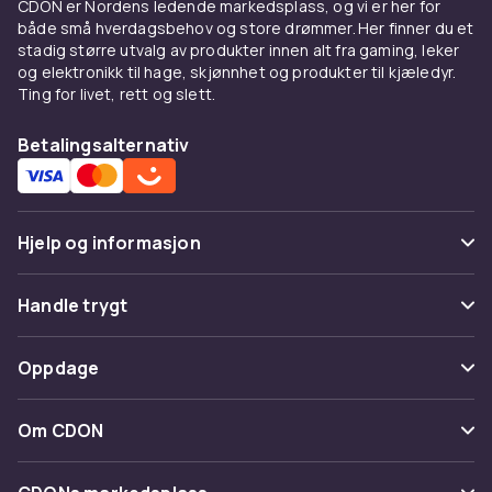
CDON er Nordens ledende markedsplass, og vi er her for
både små hverdagsbehov og store drømmer. Her finner du et
stadig større utvalg av produkter innen alt fra gaming, leker
og elektronikk til hage, skjønnhet og produkter til kjæledyr.
Ting for livet, rett og slett.
Betalingsalternativ
Hjelp og informasjon
Vanlige spørsmål
Handle trygt
Spor pakke
Betaling
Oppdage
Angre & returner her
Levering
Kategorier
Kontakt oss
Om CDON
Vilkår & policy
Varemerker
Om oss
Tilbakekallinger