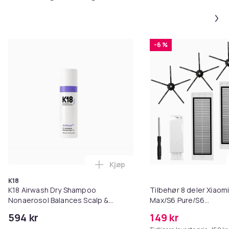
-6 %
Kjøp
Legg K18 Airwash Dry Shampoo No
K18
K18 Airwash Dry Shampoo
Tilbehør 8 deler Xiaom
Nonaerosol Balances Scalp &
Max/S6 Pure/S6
Controls Excess Oil
MAXV/S50/S51/S55/S5
594 kr
149 kr