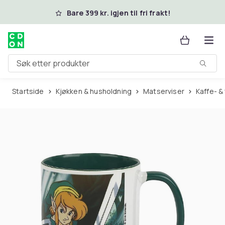
Hopp til hovedinnhold
Bare 399 kr. igjen til fri frakt!
Søk etter produkter
Startside
Kjøkken & husholdning
Matserviser
Kaffe- 