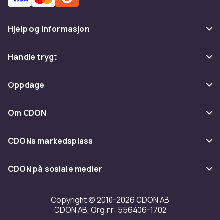
Hjelp og informasjon
Vanlige spørsmål
Handle trygt
Spor pakke
Betaling
Oppdage
Angre & returner her
Levering
Kategorier
Kontakt oss
Om CDON
Vilkår & policy
Varemerker
Om oss
Tilbakekallinger
CDONs markedsplass
Guider
Kundeanmeldelser
Merchant Help Center
CDON på sosiale medier
Jobbe på CDON
Investor relations
Copyright © 2010-2026 CDON AB
CDON AB, Org.nr: 556406-1702
Tilgjengelighet