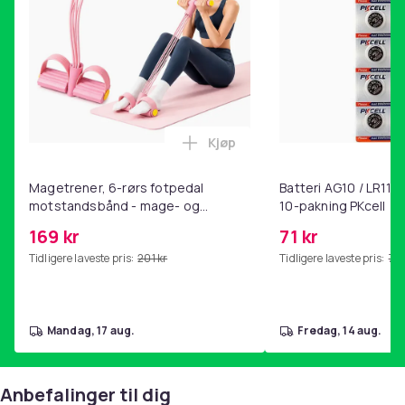
Kjøp
Legg Magetrener, 6-rørs fotp
Magetrener, 6-rørs fotpedal
Batteri AG10 / LR1130
motstandsbånd - mage- og
10-pakning PKcell
kjernetrening, yoga og
169 kr
71 kr
hjemmegymnastikk Pink
Tidligere laveste pris:
201 kr
Tidligere laveste pris:
76 
mandag, 17 aug.
fredag, 14 aug.
Anbefalinger til dig