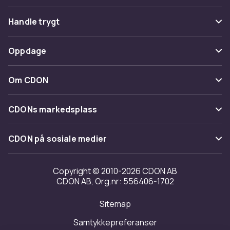
Vanlige spørsmål
Handle trygt
Spor pakke
Betaling
Oppdage
Angre & returner her
Levering
Kategorier
Kontakt oss
Om CDON
Vilkår & policy
Varemerker
Om oss
Tilbakekallinger
CDONs markedsplass
Guider
Kundeanmeldelser
Merchant Help Center
CDON på sosiale medier
Jobbe på CDON
Investor relations
Copyright © 2010-2026 CDON AB
CDON AB, Org.nr: 556406-1702
Tilgjengelighet
Sitemap
Samtykkepreferanser