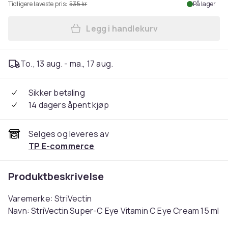
Tidligere laveste pris:
535 kr
På lager
Legg i handlekurv
Legg StriVectin Super-C Eye
To., 13 aug. - ma., 17 aug.
Sikker betaling
14 dagers åpent kjøp
Selges og leveres av
TP E-commerce
Produktbeskrivelse
Varemerke: StriVectin
Navn: StriVectin Super-C Eye Vitamin C Eye Cream 15 ml