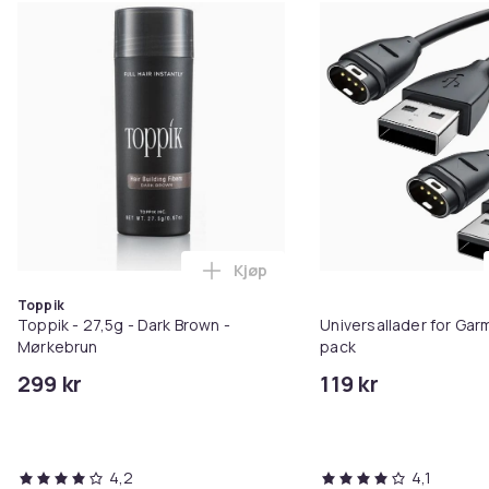
Kjøp
Legg Toppik - 27,5g - Dark Brow
Toppik
Toppik - 27,5g - Dark Brown -
Universallader for Garm
Mørkebrun
pack
299 kr
119 kr
4,2
4,1