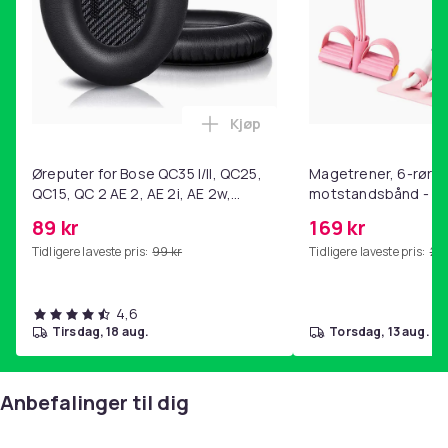
Kjøp
Legg Øreputer for Bose QC35 I/
Øreputer for Bose QC35 I/II, QC25,
Magetrener, 6-rørs 
QC15, QC 2 AE 2, AE 2i, AE 2w,
motstandsbånd - m
SoundTrue, SoundLink Black
kjernetrening, yoga
89 kr
169 kr
hjemmegymnastikk P
Tidligere laveste pris:
99 kr
Tidligere laveste pris:
201
4,6
tirsdag, 18 aug.
torsdag, 13 aug.
Anbefalinger til dig