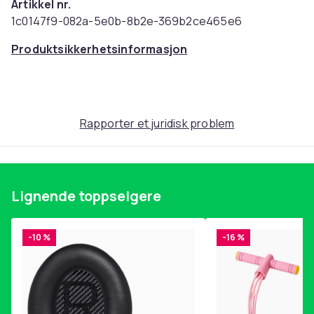
Artikkel nr.
1c0147f9-082a-5e0b-8b2e-369b2ce465e6
Produktsikkerhetsinformasjon
Rapporter et juridisk problem
Lignende toppselgere
-10 %
-16 %