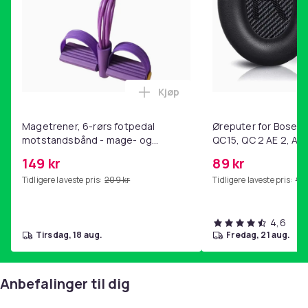
Kjøp
Legg Magetrener, 6-rørs fotp
Magetrener, 6-rørs fotpedal
Øreputer for Bose QC
motstandsbånd - mage- og
QC15, QC 2 AE 2, AE 
kjernetrening, yoga og
SoundTrue, SoundLin
149 kr
89 kr
hjemmegymnastikk Purple
Tidligere laveste pris:
209 kr
Tidligere laveste pris:
99 
4,6
tirsdag, 18 aug.
fredag, 21 aug.
Anbefalinger til dig