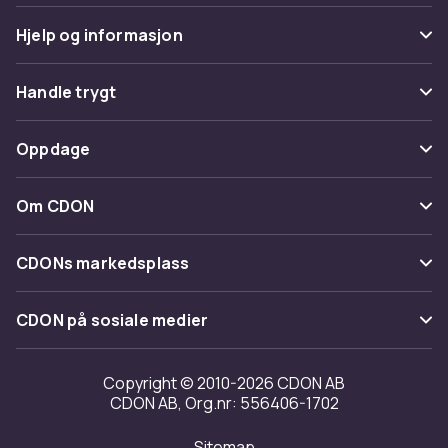
Hjelp og informasjon
Vanlige spørsmål
Handle trygt
Spor pakke
Betaling
Oppdage
Angre & returner her
Levering
Kategorier
Kontakt oss
Om CDON
Vilkår & policy
Varemerker
Om oss
Tilbakekallinger
CDONs markedsplass
Guider
Kundeanmeldelser
Merchant Help Center
CDON på sosiale medier
Jobbe på CDON
Investor relations
Copyright © 2010-2026 CDON AB
CDON AB, Org.nr: 556406-1702
Tilgjengelighet
Sitemap