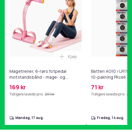
Kjøp
Legg Magetrener, 6-rørs fotp
Magetrener, 6-rørs fotpedal
Batteri AG10 / LR1130
motstandsbånd - mage- og
10-pakning PKcell
kjernetrening, yoga og
169 kr
71 kr
hjemmegymnastikk Pink
Tidligere laveste pris:
201 kr
Tidligere laveste pris:
76 
mandag, 17 aug.
fredag, 14 aug.