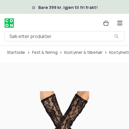
Hopp til hovedinnhold
Bare 399 kr. igjen til fri frakt!
Søk etter produkter
Startside
Fest & feiring
Kostymer & tilbehør
Kostymet