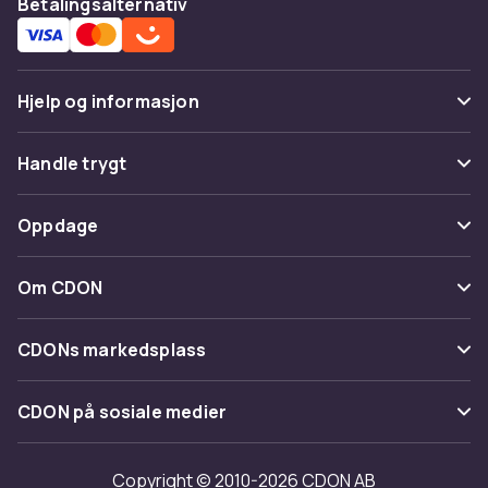
Betalingsalternativ
Hjelp og informasjon
Vanlige spørsmål
Handle trygt
Spor pakke
Betaling
Oppdage
Angre & returner her
Levering
Kategorier
Kontakt oss
Om CDON
Vilkår & policy
Varemerker
Om oss
Tilbakekallinger
CDONs markedsplass
Guider
Kundeanmeldelser
Merchant Help Center
CDON på sosiale medier
Jobbe på CDON
Investor relations
Copyright © 2010-2026 CDON AB