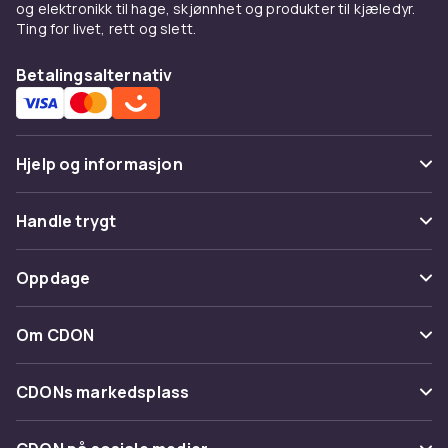
og elektronikk til hage, skjønnhet og produkter til kjæledyr.
Ting for livet, rett og slett.
Betalingsalternativ
Hjelp og informasjon
Vanlige spørsmål
Handle trygt
Spor pakke
Betaling
Oppdage
Angre & returner her
Levering
Kategorier
Kontakt oss
Om CDON
Vilkår & policy
Varemerker
Om oss
Tilbakekallinger
CDONs markedsplass
Guider
Kundeanmeldelser
Merchant Help Center