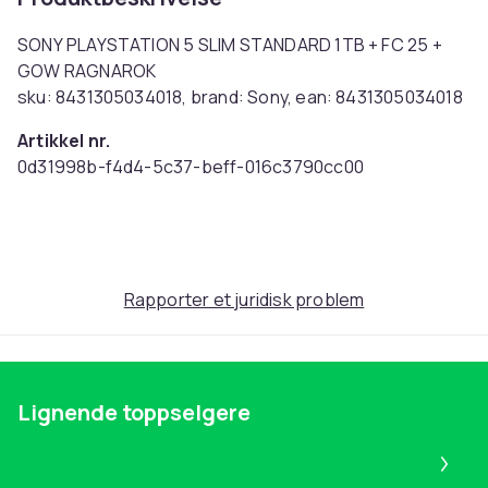
SONY PLAYSTATION 5 SLIM STANDARD 1TB + FC 25 +
GOW RAGNAROK
sku: 8431305034018, brand: Sony, ean: 8431305034018
Artikkel nr.
0d31998b-f4d4-5c37-beff-016c3790cc00
Produktsikkerhetsinformasjon
Rapporter et juridisk problem
Lignende toppselgere
Pa