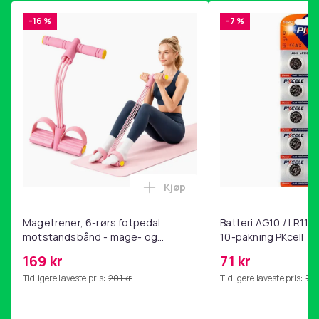
-16 %
-7 %
Kjøp
Legg Magetrener, 6-rørs fotp
Magetrener, 6-rørs fotpedal
Batteri AG10 / LR1130
motstandsbånd - mage- og
10-pakning PKcell
kjernetrening, yoga og
169 kr
71 kr
hjemmegymnastikk Pink
Tidligere laveste pris:
201 kr
Tidligere laveste pris:
76 