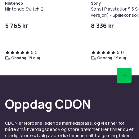
Nintendo
Sony
Nintendo Switch 2
Sony | Playstation® 5 S
versjon) - Spillekonsol
NVme - Wi-Fi/LAN - Hvi
5 765 kr
8 336 kr
5,0
5,0
onsdag, 19 aug.
onsdag, 19 aug.
Oppdag CDON
CDON er Nordens ledende markedsplass, og vi er her for
både små hverdagsbehov og store drømmer. Her finner du et
stadig større utvalg av produkter innen alt fra gaming, leker