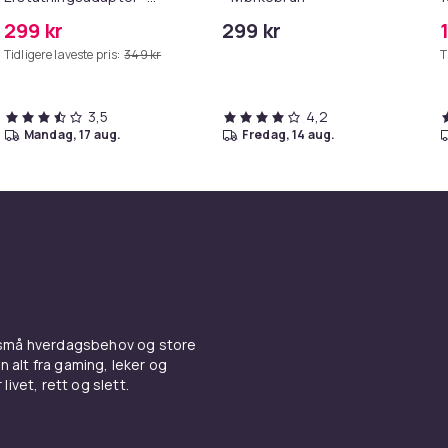
MagSafe Gen 2 - 45W
299 kr
299 kr
/S6
Tidligere laveste pris:
349 kr
T
3,5
4,2
mandag, 17 aug.
fredag, 14 aug.
 små hverdagsbehov og store
n alt fra gaming, leker og
livet, rett og slett.