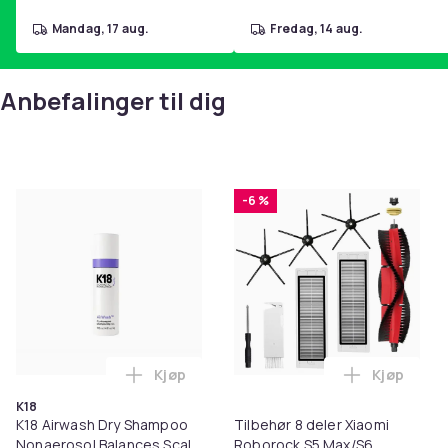
mandag, 17 aug.
fredag, 14 aug.
Anbefalinger til dig
-6 %
Kjøp
Kjøp
Legg K18 Airwash Dry Shampoo Nonaerosol
Legg Tilb
K18
K18 Airwash Dry Shampoo
Tilbehør 8 deler Xiaomi
Nonaerosol Balances Scalp
Roborock S5 Max/S6