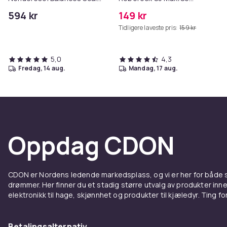
& Controls Excess Oil
Pure/S6
594 kr
149 kr
MAXV/S50/S51/S55/S5/S60/S65
Tidligere laveste pris:
159 kr
5,0
4,3
fredag, 14 aug.
mandag, 17 aug.
Oppdag CDON
CDON er Nordens ledende markedsplass, og vi er her for både
drømmer. Her finner du et stadig større utvalg av produkter inne
elektronikk til hage, skjønnhet og produkter til kjæledyr. Ting for 
Betalingsalternativ