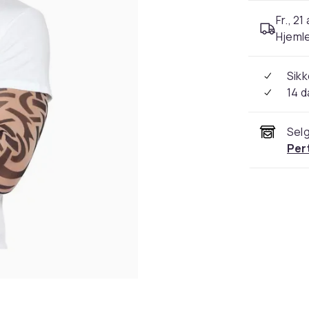
Fr., 21
Hjeml
Sikk
14 d
Selg
Per