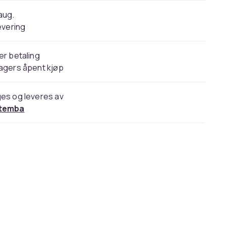
 aug.
evering
er betaling
agers åpent kjøp
es og leveres av
temba