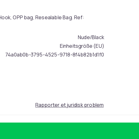
 Hook, OPP bag, Resealable Bag. Ref:
Nude/Black
Einheitsgröße (EU)
74a0ab0b-3795-4525-9718-8f4b82b1d1f0
Rapporter et juridisk problem