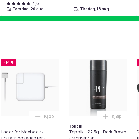
4,6
torsdag, 20 aug.
tirsdag, 18 aug.
-14 %
Kjøp
Kjøp
 Balances Scalp & Controls Excess Oil i handlekurven
ehør 8 deler Xiaomi Roborock S5 Max/S6 Pure/S6 MAXV/S50/S5
Legg Lader for Macbook / Erstatningsadap
Legg Toppik
Toppik
Lader for Macbook /
Toppik - 27,5g - Dark Brown
S
Erstatningsadapter -
- Mørkebrun