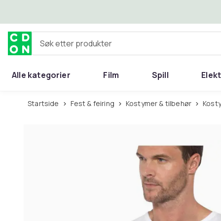
Hopp til hovedinnhold
Søk etter produkter
Alle kategorier
Film
Spill
Elek
Startside
Fest & feiring
Kostymer & tilbehør
Kost