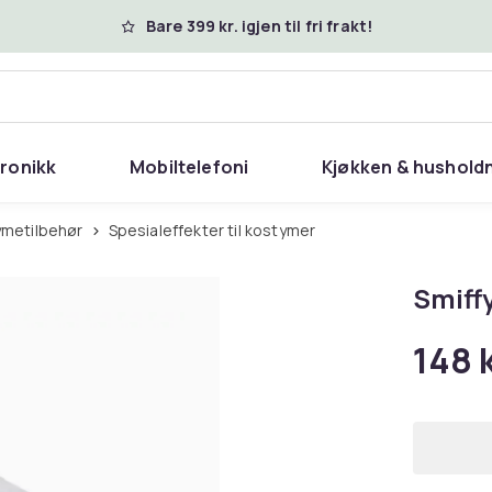
Bare 399 kr. igjen til fri frakt!
tronikk
Mobiltelefoni
Kjøkken & hushold
ymetilbehør
Spesialeffekter til kostymer
Smiff
148 