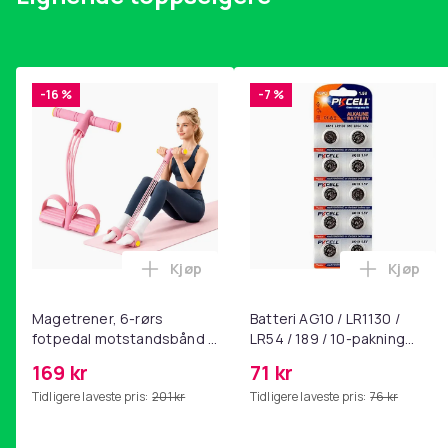
-16 %
-7 %
Kjøp
Kjøp
Legg Magetrener, 6-rørs fotpedal mot
Legg Bat
Magetrener, 6-rørs
Batteri AG10 / LR1130 /
fotpedal motstandsbånd -
LR54 / 189 / 10-pakning
mage- og kjernetrening,
PKcell
169 kr
71 kr
yoga og
Tidligere laveste pris:
201 kr
Tidligere laveste pris:
76 kr
hjemmegymnastikk Pink