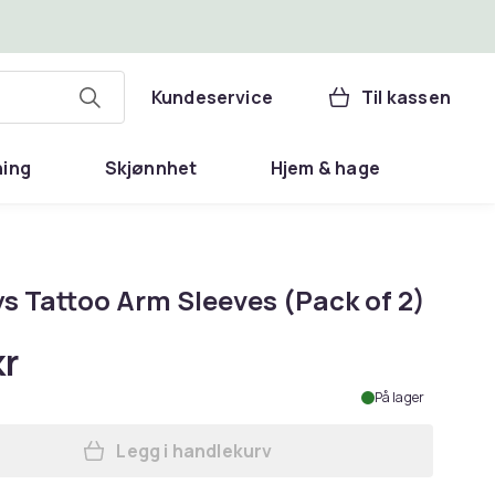
Kundeservice
Til kassen
ning
Skjønnhet
Hjem & hage
ys Tattoo Arm Sleeves (Pack of 2)
kr
På lager
Legg i handlekurv
Legg Smiffys Tattoo Arm Sleeves (P