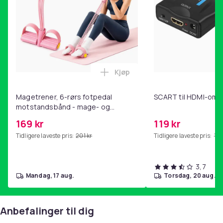
Kjøp
Legg Magetrener, 6-rørs fotp
Magetrener, 6-rørs fotpedal
SCART til HDMI-omf
motstandsbånd - mage- og
kjernetrening, yoga og
169 kr
119 kr
hjemmegymnastikk Pink
Tidligere laveste pris:
201 kr
Tidligere laveste pris:
143
3,7
mandag, 17 aug.
torsdag, 20 aug.
Anbefalinger til dig