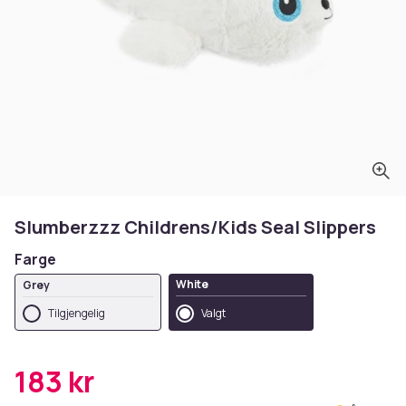
Slumberzzz Childrens/Kids Seal Slippers
Farge
White
Grey
Tilgjengelig
Valgt
183 kr