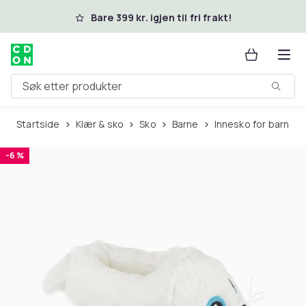
Hopp til hovedinnhold
Bare 399 kr. igjen til fri frakt!
Søk etter produkter
Startside
Klær & sko
Sko
Barne
Innesko for barn
-6 %