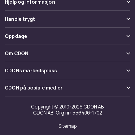
Hjelp og informasjon
Vanlige spørsmål
Handle trygt
Spor pakke
Betaling
Oppdage
Angre & returner her
Levering
Kategorier
Kontakt oss
Om CDON
Vilkår & policy
Varemerker
Om oss
Tilbakekallinger
CDONs markedsplass
Guider
Kundeanmeldelser
Merchant Help Center
CDON på sosiale medier
Jobbe på CDON
Investor relations
Copyright © 2010-2026 CDON AB
CDON AB, Org.nr: 556406-1702
Tilgjengelighet
Sitemap