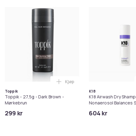
Kjøp
Legg Toppik - 27,5g - Dark Brow
Toppik
K18
Toppik - 27,5g - Dark Brown -
K18 Airwash Dry Sham
Mørkebrun
Nonaerosol Balances S
Controls Excess Oil
299 kr
604 kr