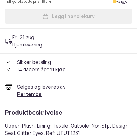
Tidligere laveste pris:
195 kr
Få igjen
Legg i handlekurv
Legg Slumberzzz Childrens/
Fr., 21 aug.
Hjemlevering
Sikker betaling
14 dagers åpent kjøp
Selges og leveres av
Pertemba
Produktbeskrivelse
Upper: Plush. Lining: Textile. Outsole: Non Slip. Design:
Seal, Glitter Eyes. Ref: UTUT1231