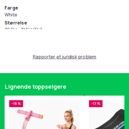
Farge
White
Størrelse
30 EU - 31 EU (EU)
Artikkel nr.
26a9511b-8129-4f08-8dd6-8872908aa29d
Produktsikkerhetsinformasjon
Rapporter et juridisk problem
Lignende toppselgere
-16 %
-17 %