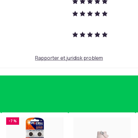
Hvit
One-size
15
cdc05214-67ad-4e14-9f7a-3a0a8b242dc1
Rapporter et juridisk problem
-7 %