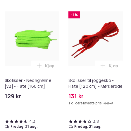
-1 %
Kjøp
Kjøp
Legg Skolisser - Neongrønne [v2] - Flate
Legg Skoli
Skolisser - Neongrønne
Skolisser til joggesko -
[v2] - Flate [160 cm]
Flate [120 cm] - Mørkerøde
129 kr
131 kr
Tidligere laveste pris:
132 kr
4,3
3,8
fredag, 21 aug.
fredag, 21 aug.