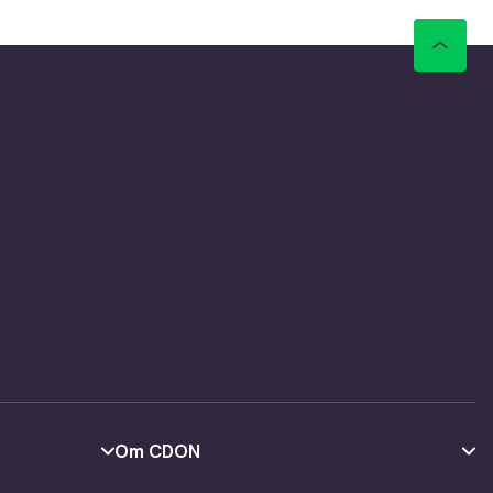
Om CDON
Om oss