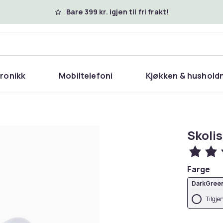
Bare 399 kr. igjen til fri frakt!
tronikk
Mobiltelefoni
Kjøkken & hushold
Skolis
Farge
DarkGree
Tilgje