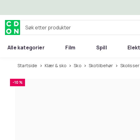
Hopp til hovedinnhold
Søk etter produkter
Alle kategorier
Film
Spill
Elek
Startside
Klær & sko
Sko
Skotilbehør
Skolisser
-10 %