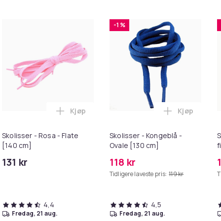
-1 %
Kjøp
Kjøp
 [160 cm] i handlekurven
sser til joggesko - Flate [120 cm] - Mørkerøde i handlekurven
Legg Skolisser - Rosa - Flate [140 cm] i h
Legg Skoliss
Skolisser - Rosa - Flate
Skolisser - Kongeblå -
S
[140 cm]
Ovale [130 cm]
f
M
131 kr
118 kr
Tidligere laveste pris:
119 kr
T
4,4
4,5
fredag, 21 aug.
fredag, 21 aug.