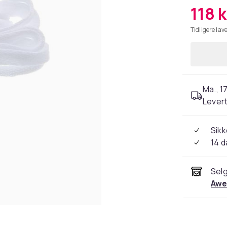
118 k
Tidligere lave
Ma., 17
Levert
Sikk
14 d
Selg
Awe