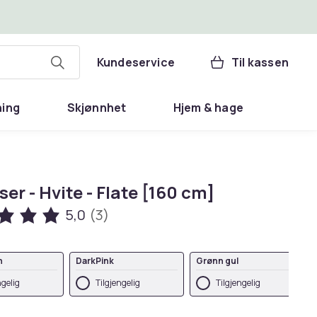
Kundeservice
Til kassen
ning
Skjønnhet
Hjem & hage
ser - Hvite - Flate [160 cm]
5,0
(3)
n
DarkPink
Grønn gul
ngelig
Tilgjengelig
Tilgjengelig