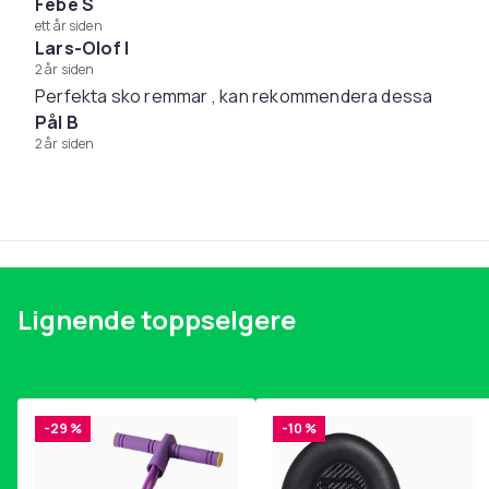
Febe S
11–13 | 180 cm
ett år siden
12–14 | 200 cm
Lars-Olof I
14–16 | 220 cm
2 år siden
Perfekta sko remmar , kan rekommendera dessa
Farge
Pål B
Størrelse
2 år siden
Vekt, gram
Artikkel nr.
Produktsikkerhetsinformasjon
Lignende toppselgere
-29 %
-10 %