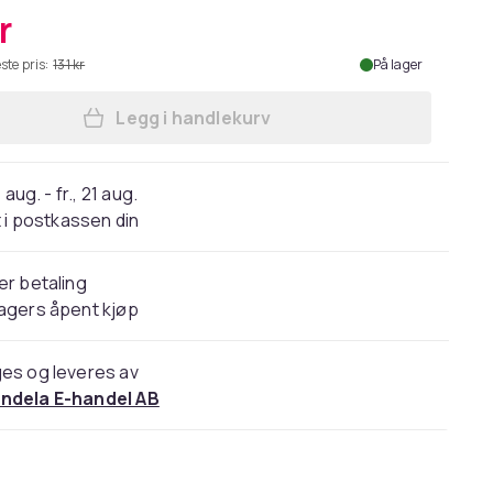
r
ste pris:
131 kr
På lager
Legg i handlekurv
Legg Skolisser - Hvite - Flate [160 
 aug. - fr., 21 aug.
 i postkassen din
er betaling
agers åpent kjøp
es og leveres av
ndela E-handel AB