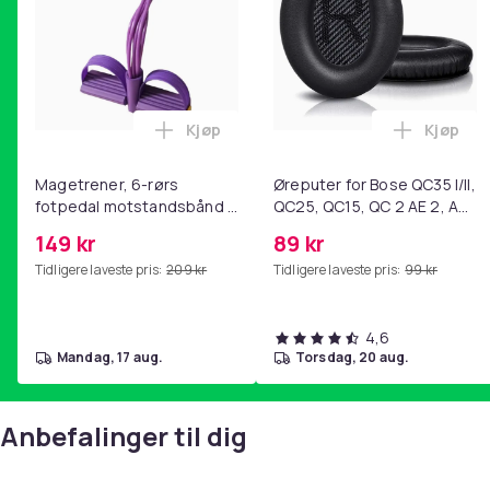
Kjøp
Kjøp
Legg Magetrener, 6-rørs fotpedal mot
Legg Øre
Magetrener, 6-rørs
Øreputer for Bose QC35 I/II,
fotpedal motstandsbånd -
QC25, QC15, QC 2 AE 2, AE
mage- og kjernetrening,
2i, AE 2w, SoundTrue,
149 kr
89 kr
yoga og
SoundLink Black
Tidligere laveste pris:
209 kr
Tidligere laveste pris:
99 kr
hjemmegymnastikk Purple
4,6
mandag, 17 aug.
torsdag, 20 aug.
Anbefalinger til dig