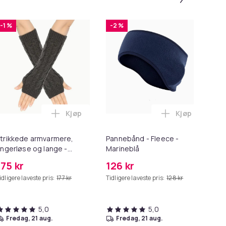
-1 %
-2 %
-1
Kjøp
Kjøp
andlekurven
er - Kongeblå - Ovale [130 cm] i handlekurven
Legg Strikkede armvarmere, fingerløse og 
Legg Pannebån
trikkede armvarmere,
Pannebånd - Fleece -
Sk
ingerløse og lange -
Marineblå
- 
ørkegrå [30cm] -
175 kr
126 kr
11
Håndleddsvarmere
idligere laveste pris:
177 kr
Tidligere laveste pris:
128 kr
Tid
5,0
5,0
fredag, 21 aug.
fredag, 21 aug.