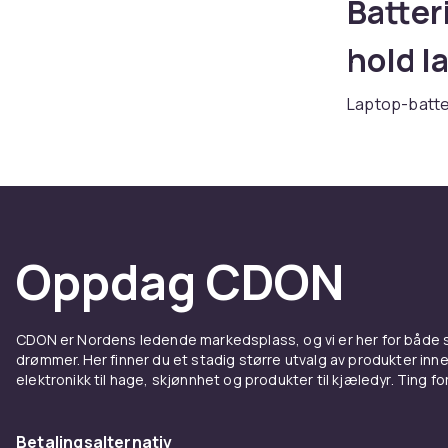
Batter
hold la
Laptop-batter
tilstrekkelig
populære lap
kompatibilitet
Kjøp batteri
Fordel
Oppdag CDON
til bæ
CDON er Nordens ledende markedsplass, og vi er her for både
Hos CDON finn
drømmer. Her finner du et stadig større utvalg av produkter inne
konkurransedy
elektronikk til hage, skjønnhet og produkter til kjæledyr. Ting for 
innstegsmodel
sertifiserte 
Betalingsalternativ