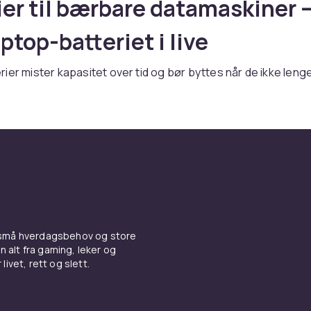
ier til bærbare datamaskiner 
ptop-batteriet i live
ier mister kapasitet over tid og bør byttes når de ikke leng
 strøm. Originalkompatible erstatningsbatterier finnes for de 
topmodeller. Kontroller modellnummeret nøye for å sikre
.
er til bærbare datamaskiner hos CDON.
er og bruksanvisning for Batte
rbare datamaskiner
 små hverdagsbehov og store
er du Batterier til bærbare datamaskiner fra ledende produs
n alt fra gaming, leker og
ktige priser. Vårt brede sortiment dekker alle prisklasser, f
livet, rett og slett.
ler til avanserte profesjonelle løsninger. Alle produkter er
og møter europeiske kvalitets- og sikkerhetsstandarder.