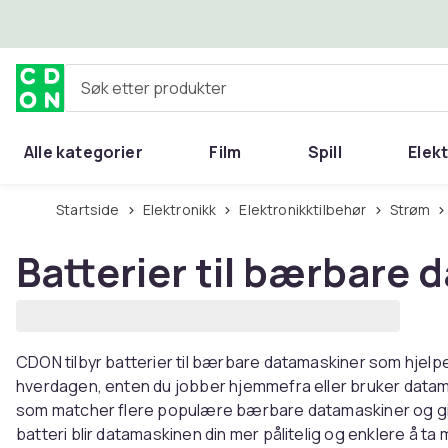
Hopp til hovedinnhold
Søk etter produkter
Alle kategorier
Film
Spill
Elek
Startside
Elektronikk
Elektronikktilbehør
Strøm
Batterier til bærbare
CDON tilbyr batterier til bærbare datamaskiner som hjelper
hverdagen, enten du jobber hjemmefra eller bruker datama
som matcher flere populære bærbare datamaskiner og gir nyt
batteri blir datamaskinen din mer pålitelig og enklere å ta