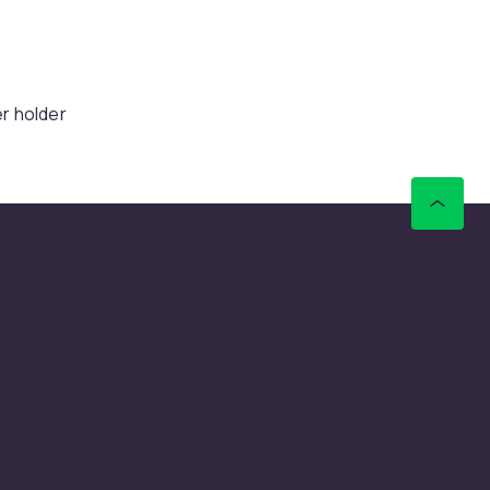
–
er holder
fleste
rier
enter til
ra