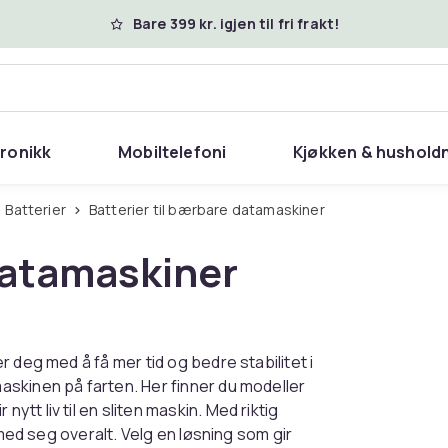
Bare 399 kr. igjen til fri frakt!
tronikk
Mobiltelefoni
Kjøkken & hushold
Batterier
Batterier til bærbare datamaskiner
 datamaskiner
 deg med å få mer tid og bedre stabilitet i
skinen på farten. Her finner du modeller
t liv til en sliten maskin. Med riktig
 med seg overalt. Velg en løsning som gir