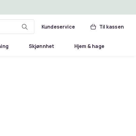
Kundeservice
Til kassen
ning
Skjønnhet
Hjem & hage