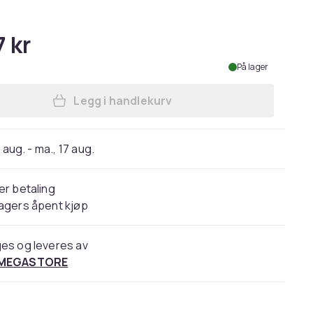
7 kr
På lager
Legg i handlekurv
Legg Scandomestic Standard WDF1061
 aug. - ma., 17 aug.
er betaling
agers åpent kjøp
es og leveres av
 MEGASTORE