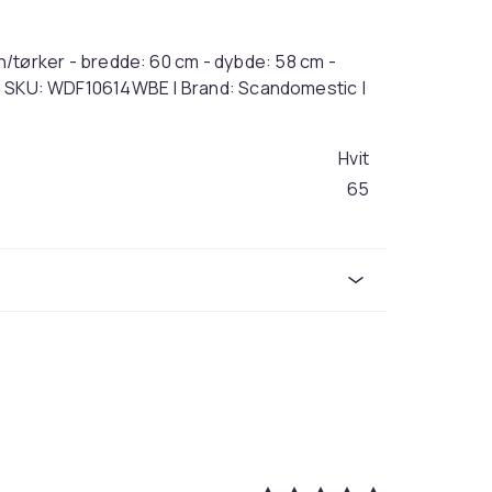
ørker - bredde: 60 cm - dybde: 58 cm -
it | SKU: WDF10614WBE | Brand: Scandomestic |
Hvit
65
e32c69af-bb2c-5f3c-b913-ec925956e91f