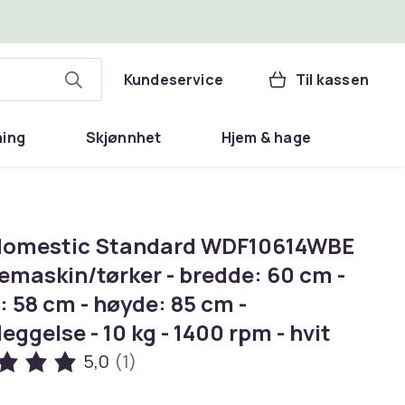
Kundeservice
Til kassen
ning
Skjønnhet
Hjem & hage
omestic Standard WDF10614WBE
emaskin/tørker - bredde: 60 cm -
 58 cm - høyde: 85 cm -
leggelse - 10 kg - 1400 rpm - hvit
5,0
(1)