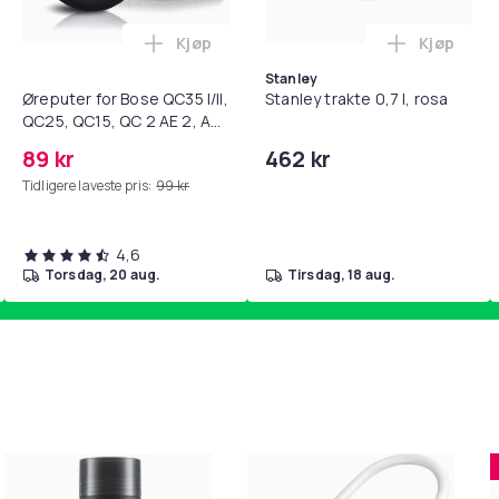
Kjøp
Kjøp
standsbånd - mage- og kjernetrening, yoga og hjemmegymnast
teri AG10 / LR1130 / LR54 / 189 / 10-pakning PKcell i handlekur
Legg Øreputer for Bose QC35 I/II, QC25, 
Legg Stanl
Stanley
Øreputer for Bose QC35 I/II,
Stanley trakte 0,7 l, rosa
QC25, QC15, QC 2 AE 2, AE
2i, AE 2w, SoundTrue,
89 kr
462 kr
SoundLink Black
Tidligere laveste pris:
99 kr
4,6
torsdag, 20 aug.
tirsdag, 18 aug.