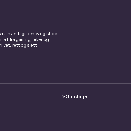
 små hverdagsbehov og store
n alt fra gaming, leker og
livet, rett og slett.
Oppdage
Kategorier
Varemerker
y
Guider