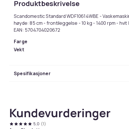
Produktbeskrivelse
Scandomestic Standard WDF10614WBE - Vaskemaskin/t
høyde: 85 cm - frontileggelse - 10 kg - 1400 rpm - hv
EAN: 5704704020672
Farge
Vekt
Artikkel nr.
Produktsikkerhetsinformasjon
Spesifikasjoner
Kundevurderinger
5,0
(1)