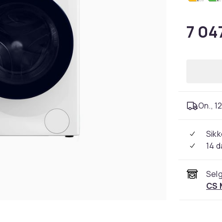
7 04
On., 12
Sikk
14 d
Selg
CS