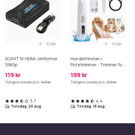
Kjøp
Kjøp
Legg SCART til HDMI-omformer 1080p i 
Legg Hund
SCART til HDMI-omformer
Hundetrimmer /
1080p
Potetrimmer - Trimmer for
Poter
119 kr
199 kr
Tidligere laveste pris:
143 kr
Tidligere laveste pris:
219 kr
3,7
4,4
torsdag, 20 aug.
tirsdag, 18 aug.