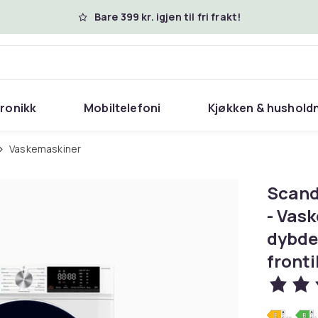
Bare 399 kr. igjen til fri frakt!
tronikk
Mobiltelefoni
Kjøkken & hushold
Vaskemaskiner
Scand
- Vask
dybde:
fronti