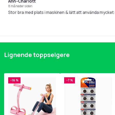
Ann-Charlott
8 måneder siden
Stor bra med plats i maskinen & lätt att använda mycket 
Lignende toppselgere
-16 %
-7 %