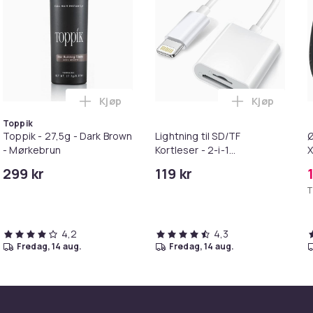
Kjøp
Kjøp
handlekurven
etrimmer / Potetrimmer - Trimmer for Poter i handlekurven
Legg Toppik - 27,5g - Dark Brown - Mørkeb
Legg Lightni
Toppik
Toppik - 27,5g - Dark Brown
Lightning til SD/TF
Ø
- Mørkebrun
Kortleser - 2-i-1
X
Minnekortadapter til
299 kr
119 kr
iPhone/iPad
T
4,2
4,3
fredag, 14 aug.
fredag, 14 aug.