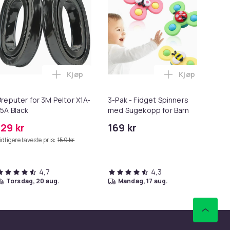
Kjøp
Kjøp
run i handlekurven
ng til SD/TF Kortleser - 2-i-1 Minnekortadapter til iPhone/iPa
Legg Øreputer for 3M Peltor X1A-X5A Black 
Legg 3-Pak - 
reputer for 3M Peltor X1A-
3-Pak - Fidget Spinners
Lø
5A Black
med Sugekopp for Barn
i 1
129 kr
169 kr
69
idligere laveste pris:
159 kr
Tid
4,7
4,3
torsdag, 20 aug.
mandag, 17 aug.