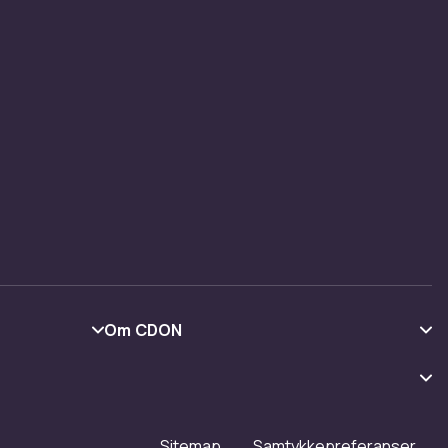
Om CDON
Om oss
Kundeanmeldelser
Jobbe på CDON
Sitemap
Samtykkepreferanser