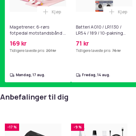
Kjøp
Kjøp
Legg Magetrener, 6-rørs fotpedal mot
Legg Bat
Magetrener, 6-rørs
Batteri AG10 / LR1130 /
fotpedal motstandsbånd -
LR54 / 189 / 10-pakning
mage- og kjernetrening,
PKcell
169 kr
71 kr
yoga og
Tidligere laveste pris:
201 kr
Tidligere laveste pris:
76 kr
hjemmegymnastikk Pink
mandag, 17 aug.
fredag, 14 aug.
Anbefalinger til dig
-17 %
-9 %