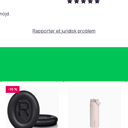
nöjd.
Rapporter et juridisk problem
-10 %