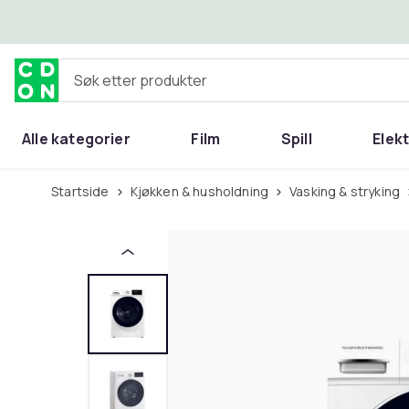
Hopp til hovedinnhold
Søk etter produkter
Alle kategorier
Film
Spill
Elek
Startside
Kjøkken & husholdning
Vasking & stryking