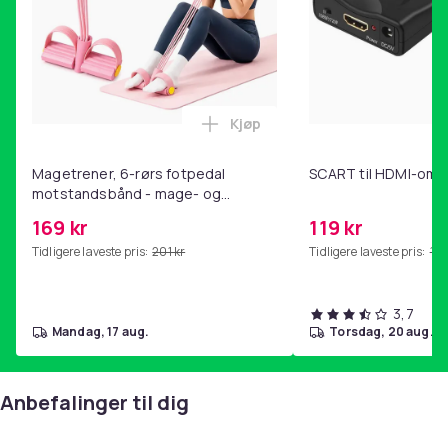
Specifikation
- Volumen: 35 cl (350 ml) - Antal: 6 glas -
Materiale: Glas
Artikkel nr.
03702766-698f-5e97-885f-997dd01560aa
Kjøp
Legg Magetrener, 6-rørs fotp
Produktsikkerhetsinformasjon
Magetrener, 6-rørs fotpedal
SCART til HDMI-omf
motstandsbånd - mage- og
kjernetrening, yoga og
169 kr
119 kr
hjemmegymnastikk Pink
Tidligere laveste pris:
201 kr
Tidligere laveste pris:
143
3,7
mandag, 17 aug.
torsdag, 20 aug.
Anbefalinger til dig