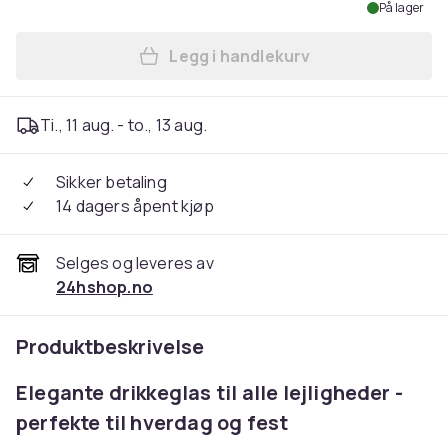
På lager
Legg i handlekurv
Legg Runde drikkeglas i 6-p
Ti., 11 aug. - to., 13 aug.
Sikker betaling
14 dagers åpent kjøp
Selges og leveres av
24hshop.no
Produktbeskrivelse
Elegante drikkeglas til alle lejligheder -
perfekte til hverdag og fest