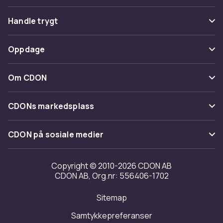
Vanlige spørsmål
Handle trygt
Spor pakke
Betaling
Oppdage
Angre & returner her
Levering
Kategorier
Kontakt oss
Om CDON
Vilkår & policy
Varemerker
Om oss
Tilbakekallinger
CDONs markedsplass
Guider
Kundeanmeldelser
Merchant Help Center
CDON på sosiale medier
Jobbe på CDON
Investor relations
Copyright © 2010-2026 CDON AB
CDON AB, Org.nr: 556406-1702
Tilgjengelighet
Sitemap
Samtykkepreferanser