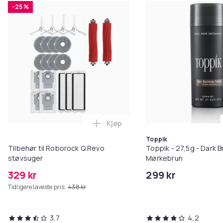
-25 %
Kjøp
Legg Tilbehør til Roborock Q Re
Toppik
Tilbehør til Roborock Q Revo
Toppik - 27,5g - Dark B
støvsuger
Mørkebrun
329 kr
299 kr
Tidligere laveste pris:
438 kr
3,7
4,2