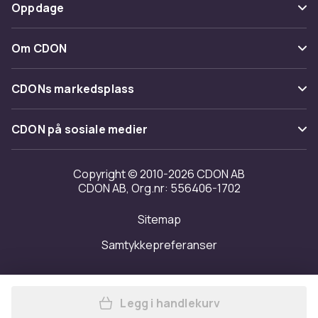
Betaling
Oppdage
Angre & returner her
Levering
Kategorier
Kontakt oss
Om CDON
Vilkår & policy
Varemerker
Om oss
Tilbakekallinger
CDONs markedsplass
Guider
Kundeanmeldelser
Merchant Help Center
CDON på sosiale medier
Jobbe på CDON
Investor relations
Copyright © 2010-2026 CDON AB
CDON AB, Org.nr: 556406-1702
Tilgjengelighet
Sitemap
Samtykkepreferanser
Legg i handlekurv
Legg Robinson Crusoe (engel