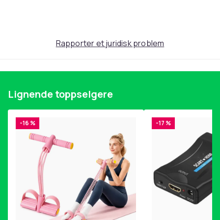
Produktsikkerhetsinformasjon
Rapporter et juridisk problem
Lignende toppselgere
-16 %
-17 %