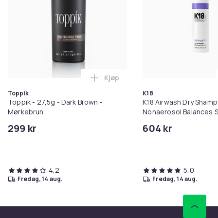
Kjøp
Legg Toppik - 27,5g - Dark Brow
Toppik
K18
Toppik - 27,5g - Dark Brown -
K18 Airwash Dry Sham
Mørkebrun
Nonaerosol Balances S
Controls Excess Oil
299 kr
604 kr
4,2
5,0
fredag, 14 aug.
fredag, 14 aug.