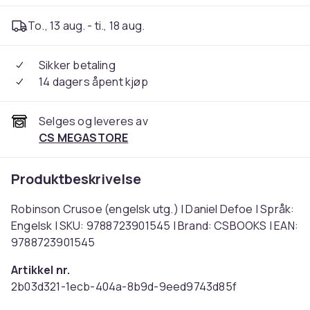
To., 13 aug. - ti., 18 aug.
Sikker betaling
14 dagers åpent kjøp
Selges og leveres av
CS MEGASTORE
Produktbeskrivelse
Robinson Crusoe (engelsk utg.) | Daniel Defoe | Språk:
Engelsk | SKU: 9788723901545 | Brand: CSBOOKS | EAN:
9788723901545
Artikkel nr.
2b03d321-1ecb-404a-8b9d-9eed9743d85f