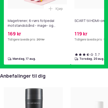
Kjøp
Legg Magetrener, 6-rørs fotp
Magetrener, 6-rørs fotpedal
SCART til HDMI-omf
motstandsbånd - mage- og
kjernetrening, yoga og
169 kr
119 kr
hjemmegymnastikk Pink
Tidligere laveste pris:
201 kr
Tidligere laveste pris:
143
3,7
mandag, 17 aug.
torsdag, 20 aug.
Anbefalinger til dig