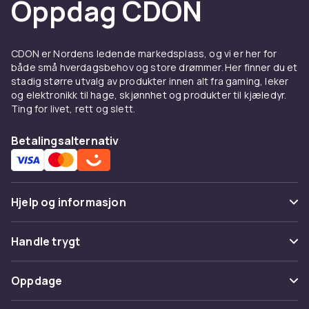
Oppdag CDON
CDON er Nordens ledende markedsplass, og vi er her for
både små hverdagsbehov og store drømmer. Her finner du et
stadig større utvalg av produkter innen alt fra gaming, leker
og elektronikk til hage, skjønnhet og produkter til kjæledyr.
Ting for livet, rett og slett.
Betalingsalternativ
Hjelp og informasjon
Vanlige spørsmål
Handle trygt
Spor pakke
Betaling
Oppdage
Angre & returner her
Levering