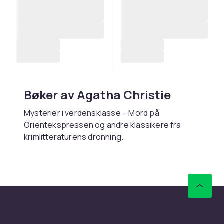
Bøker av Agatha Christie
Mysterier i verdensklasse – Mord på
Orientekspressen og andre klassikere fra
krimlitteraturens dronning.
Kjøp bøker av Agatha Christie
online hos CDON
Hos CDON finner du bøker av Agatha Christie –
med rask levering og trygt kjøp.