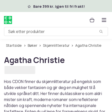
Hopp til hovedinnhold
Bare 399 kr. igjen til fri frakt!
Søk etter produkter
Startside
Bøker
Skjønnlitteratur
Agatha Christie
Agatha Christie
Hos CDON finner du skjønnlitteratur på engelsk som
både vekker fantasien og gir deg en mulighet til å
utvikle språket ditt. Her finner du klassikere som aldri
mister sin kraft, moderne romaner som reflekterer
nåtiden og spennende nyheter fra internasjonale
forfattere. Enten du vil lese for fornøyelsens skyld, for