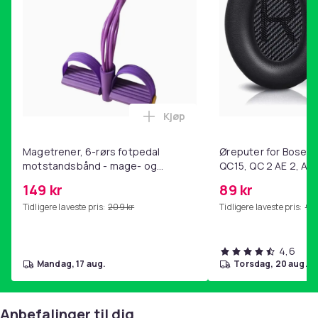
Kjøp
Legg Magetrener, 6-rørs fotp
Magetrener, 6-rørs fotpedal
Øreputer for Bose QC
motstandsbånd - mage- og
QC15, QC 2 AE 2, AE 
kjernetrening, yoga og
SoundTrue, SoundLin
149 kr
89 kr
hjemmegymnastikk Purple
Tidligere laveste pris:
209 kr
Tidligere laveste pris:
99 
4,6
mandag, 17 aug.
torsdag, 20 aug.
Anbefalinger til dig