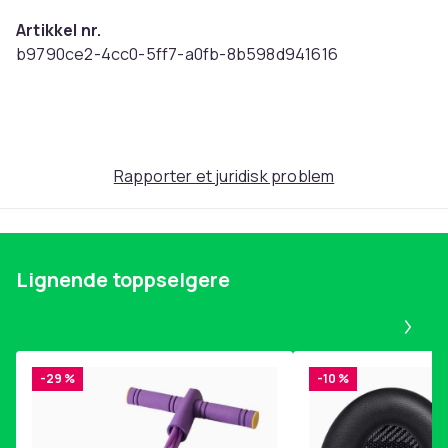
Artikkel nr.
b9790ce2-4cc0-5ff7-a0fb-8b598d941616
Produktsikkerhetsinformasjon
Rapporter et juridisk problem
Lignende toppselgere
Pa
-29 %
-10 %