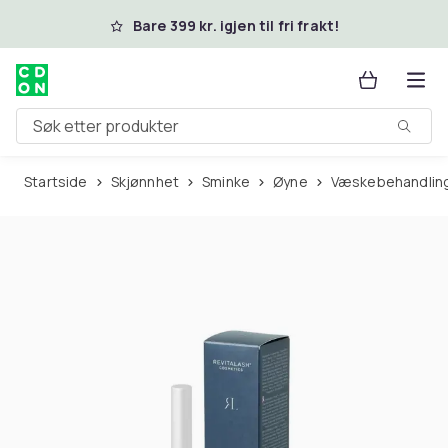
Hopp til hovedinnhold
Bare 399 kr. igjen til fri frakt!
Søk etter produkter
Startside
Skjønnhet
Sminke
Øyne
Væskebehandling