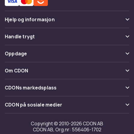
Hjelp og informasjon
Vanlige spørsmål
Handle trygt
Spor pakke
Betaling
Oppdage
Angre & returner her
Levering
Kategorier
Kontakt oss
Om CDON
Vilkår & policy
Varemerker
Om oss
Tilbakekallinger
CDONs markedsplass
Guider
Kundeanmeldelser
Merchant Help Center
CDON på sosiale medier
Jobbe på CDON
Investor relations
Copyright © 2010-2026 CDON AB
CDON AB, Org.nr: 556406-1702
Tilgjengelighet