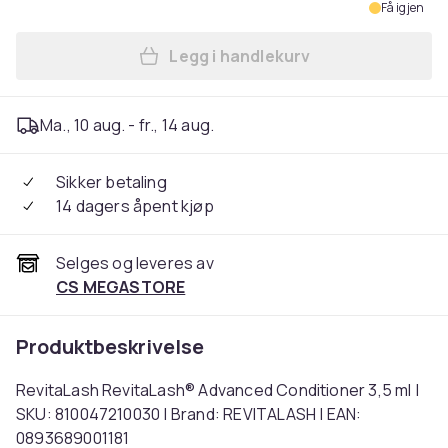
Få igjen
Legg i handlekurv
Legg RevitaLash RevitaLash
Ma., 10 aug. - fr., 14 aug.
Sikker betaling
14 dagers åpent kjøp
Selges og leveres av
CS MEGASTORE
Produktbeskrivelse
RevitaLash RevitaLash® Advanced Conditioner 3,5 ml |
SKU: 810047210030 | Brand: REVITALASH | EAN:
0893689001181