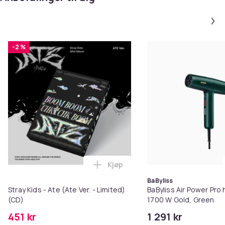
-2 %
Kjøp
Legg Stray Kids - Ate (Ate Ver. -
BaByliss
Stray Kids - Ate (Ate Ver. - Limited)
BaByliss Air Power Pro 
(CD)
1700 W Gold, Green
451 kr
1 291 kr