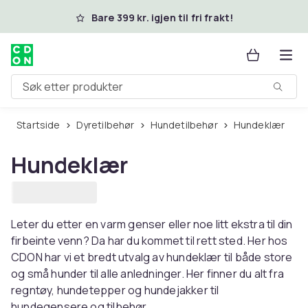
Hopp til hovedinnhold
Bare 399 kr. igjen til fri frakt!
Søk etter produkter
Startside
Dyretilbehør
Hundetilbehør
Hundeklær
Hundeklær
Leter du etter en varm genser eller noe litt ekstra til din
firbeinte venn? Da har du kommet til rett sted. Her hos
CDON har vi et bredt utvalg av hundeklær til både store
og små hunder til alle anledninger. Her finner du alt fra
regntøy, hundetepper og hundejakker til
hundegensere og tilbehør.