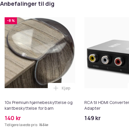
Anbefalinger til dig
-8 %
Kjøp
Legg 10x Premium hjørnebeskytt
10x Premium hjørnebeskyttelse og
RCA til HDMI Converter
kantbeskyttelse for barn
Adapter
140 kr
149 kr
Tidligere laveste pris:
153 kr