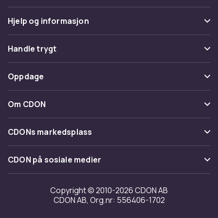
Hjelp og informasjon
Vanlige spørsmål
Handle trygt
Spor pakke
Betaling
Oppdage
Angre & returner her
Levering
Kategorier
Kontakt oss
Om CDON
Vilkår & policy
Varemerker
Om oss
Tilbakekallinger
CDONs markedsplass
Guider
Kundeanmeldelser
Merchant Help Center
CDON på sosiale medier
Jobbe på CDON
Investor relations
Copyright © 2010-2026 CDON AB
CDON AB, Org.nr: 556406-1702
Tilgjengelighet