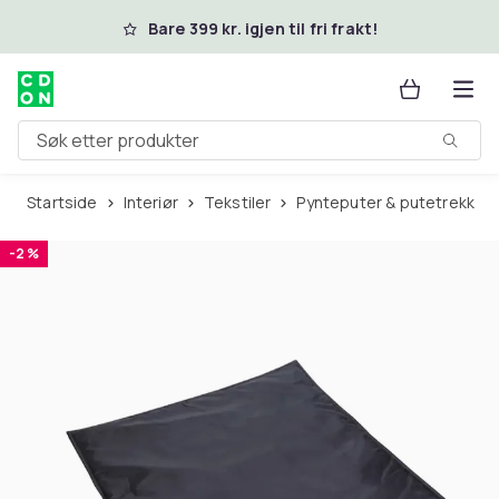
Hopp til hovedinnhold
Bare 399 kr. igjen til fri frakt!
Søk etter produkter
Startside
Interiør
Tekstiler
Pynteputer & putetrekk
-2 %