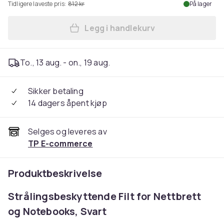
Tidligere laveste pris:
812 kr
På lager
Legg i handlekurv
Legg Radicover Strålingsbes
To., 13 aug. - on., 19 aug.
Sikker betaling
14 dagers åpent kjøp
Selges og leveres av
TP E-commerce
Produktbeskrivelse
Strålingsbeskyttende Filt for Nettbrett
og Notebooks, Svart