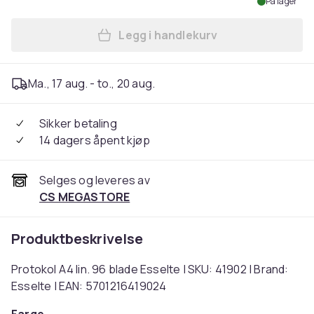
På lager
Legg i handlekurv
Legg Protokol A4 lin. 96 bla
Ma., 17 aug. - to., 20 aug.
Sikker betaling
14 dagers åpent kjøp
Selges og leveres av
CS MEGASTORE
Produktbeskrivelse
Protokol A4 lin. 96 blade Esselte | SKU: 41902 | Brand:
Esselte | EAN: 5701216419024