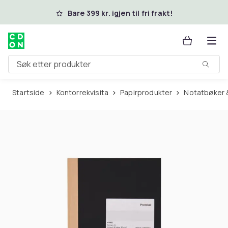
Hopp til hovedinnhold
Bare 399 kr. igjen til fri frakt!
Søk etter produkter
Startside
Kontorrekvisita
Papirprodukter
Notatbøker 