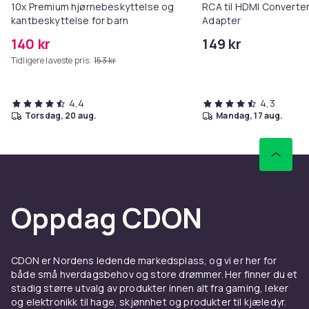
10x Premium hjørnebeskyttelse og
RCA til HDMI Converter
kantbeskyttelse for barn
Adapter
140 kr
149 kr
Tidligere laveste pris:
153 kr
4,4
4,3
torsdag, 20 aug.
mandag, 17 aug.
Oppdag CDON
CDON er Nordens ledende markedsplass, og vi er her for
både små hverdagsbehov og store drømmer. Her finner du et
stadig større utvalg av produkter innen alt fra gaming, leker
og elektronikk til hage, skjønnhet og produkter til kjæledyr.