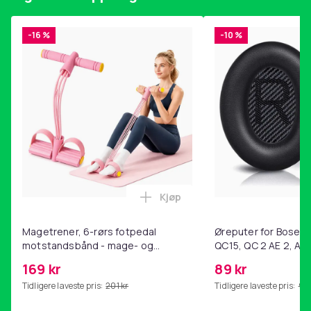
-16 %
-10 %
Kjøp
Legg Magetrener, 6-rørs fotp
Magetrener, 6-rørs fotpedal
Øreputer for Bose QC
motstandsbånd - mage- og
QC15, QC 2 AE 2, AE 
kjernetrening, yoga og
SoundTrue, SoundLin
169 kr
89 kr
hjemmegymnastikk Pink
Tidligere laveste pris:
201 kr
Tidligere laveste pris:
99 