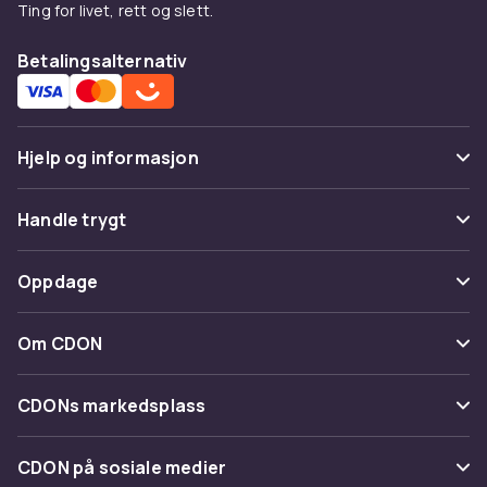
Ting for livet, rett og slett.
Betalingsalternativ
Hjelp og informasjon
Vanlige spørsmål
Handle trygt
Spor pakke
Betaling
Oppdage
Angre & returner her
Levering
Kategorier
Kontakt oss
Om CDON
Vilkår & policy
Varemerker
Om oss
Tilbakekallinger
CDONs markedsplass
Guider
Kundeanmeldelser
Merchant Help Center
CDON på sosiale medier
Jobbe på CDON