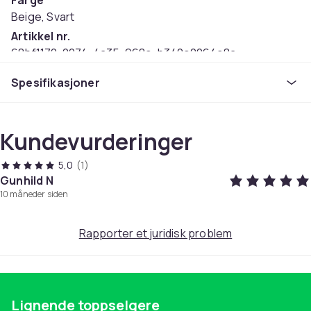
Farge
Beige, Svart
Artikkel nr.
68bf1172-2274-4a35-968c-b340c2064c8a
Produktsikkerhetsinformasjon
Spesifikasjoner
Kundevurderinger
5,0
(1)
Gunhild N
10 måneder siden
Rapporter et juridisk problem
Lignende toppselgere