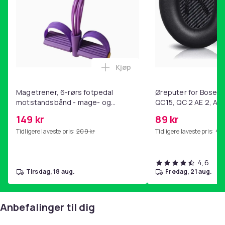
Kjøp
Legg Magetrener, 6-rørs fotp
Magetrener, 6-rørs fotpedal
Øreputer for Bose QC
motstandsbånd - mage- og
QC15, QC 2 AE 2, AE 
kjernetrening, yoga og
SoundTrue, SoundLin
149 kr
89 kr
hjemmegymnastikk Purple
Tidligere laveste pris:
209 kr
Tidligere laveste pris:
99 
4,6
tirsdag, 18 aug.
fredag, 21 aug.
Anbefalinger til dig