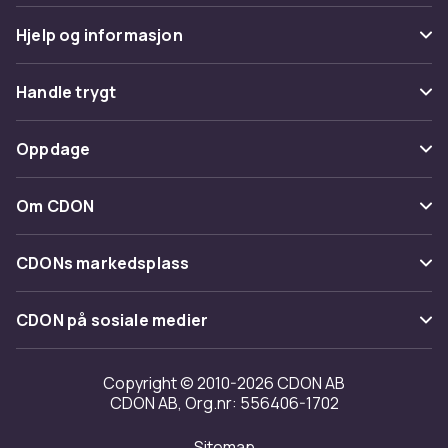
Hjelp og informasjon
Vanlige spørsmål
Handle trygt
Spor pakke
Betaling
Oppdage
Angre & returner her
Levering
Kategorier
Kontakt oss
Om CDON
Vilkår & policy
Varemerker
Om oss
Tilbakekallinger
CDONs markedsplass
Guider
Kundeanmeldelser
Merchant Help Center
CDON på sosiale medier
Jobbe på CDON
Investor relations
Copyright © 2010-2026 CDON AB
CDON AB, Org.nr: 556406-1702
Tilgjengelighet
Sitemap