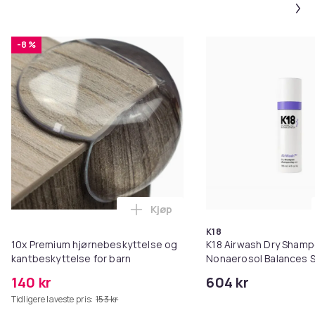
-8 %
Kjøp
Legg 10x Premium hjørnebeskytt
K18
10x Premium hjørnebeskyttelse og
K18 Airwash Dry Sham
kantbeskyttelse for barn
Nonaerosol Balances S
Controls Excess Oil
140 kr
604 kr
Tidligere laveste pris:
153 kr