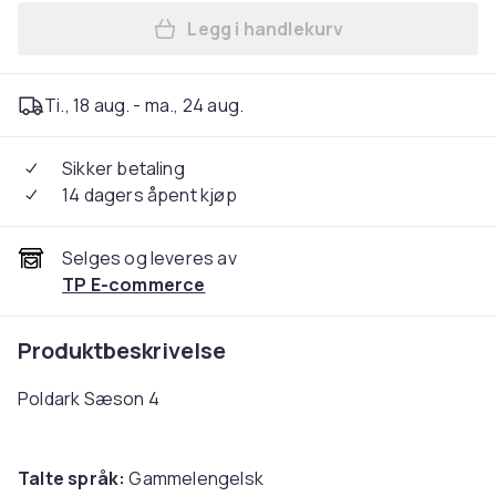
Legg i handlekurv
Legg Poldark Sæson 4 i ha
Ti., 18 aug. - ma., 24 aug.
Sikker betaling
14 dagers åpent kjøp
Selges og leveres av
TP E-commerce
Produktbeskrivelse
Poldark Sæson 4
Talte språk:
Gammelengelsk