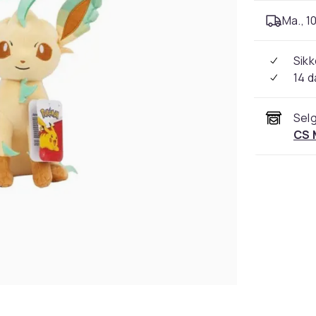
Ma., 10
Sikk
14 d
Selg
CS