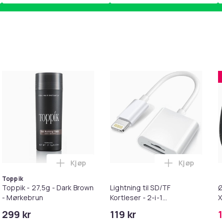
Kjøp
Kjøp
handlekurven
etrimmer / Potetrimmer - Trimmer for Poter i handlekurven
Legg Toppik - 27,5g - Dark Brown - Mørkeb
Legg Lightni
Toppik
Toppik - 27,5g - Dark Brown
Lightning til SD/TF
Ø
- Mørkebrun
Kortleser - 2-i-1
X
Minnekortadapter til
299 kr
119 kr
iPhone/iPad