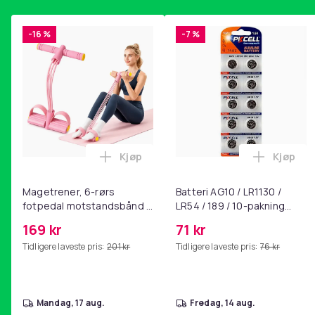
-16 %
-7 %
Kjøp
Kjøp
Legg Magetrener, 6-rørs fotpedal mot
Legg Bat
Magetrener, 6-rørs
Batteri AG10 / LR1130 /
fotpedal motstandsbånd -
LR54 / 189 / 10-pakning
mage- og kjernetrening,
PKcell
169 kr
71 kr
yoga og
Tidligere laveste pris:
201 kr
Tidligere laveste pris:
76 kr
hjemmegymnastikk Pink
mandag, 17 aug.
fredag, 14 aug.