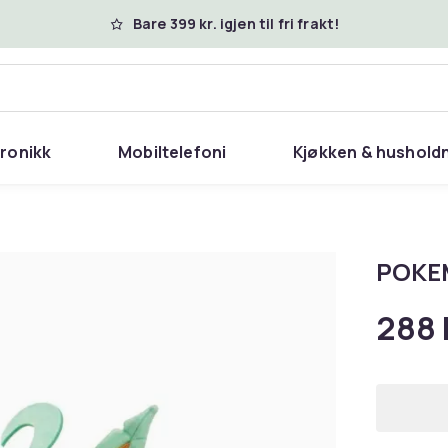
Bare 399 kr. igjen til fri frakt!
tronikk
Mobiltelefoni
Kjøkken & hushold
POKE
288 