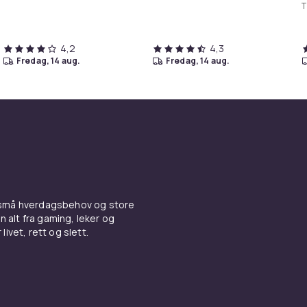
T
4,2
4,3
fredag, 14 aug.
fredag, 14 aug.
 små hverdagsbehov og store
n alt fra gaming, leker og
livet, rett og slett.