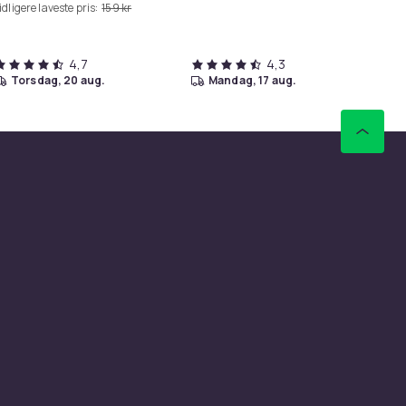
idligere laveste pris:
159 kr
Tid
4,7
4,3
torsdag, 20 aug.
mandag, 17 aug.