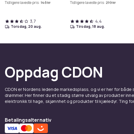
Tidligere laveste pris:
143 kr
Tidligere laveste pris:
219 kr
3,7
4,4
torsdag, 20 aug.
tirsdag, 18 aug.
Oppdag CDON
CDON er Nordens ledende markedsplass, og vi er her for både
drømmer. Her finner du et stadig større utvalg av produkter inne
elektronikk til hage, skjønnhet og produkter til kjæledyr. Ting for 
Betalingsalternativ