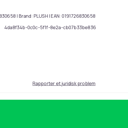
30658 | Brand: PLUSH | EAN: 0191726830658
4da8f34b-0c0c-5f1f-8e2a-cb07b33be836
Rapporter et juridisk problem