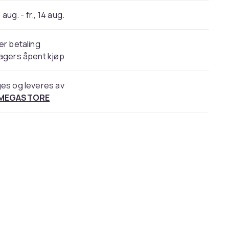
 aug. - fr., 14 aug.
er betaling
agers åpent kjøp
es og leveres av
 MEGASTORE