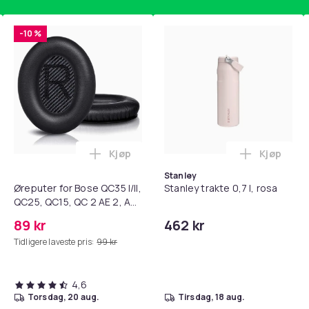
-10 %
Kjøp
Kjøp
standsbånd - mage- og kjernetrening, yoga og hjemmegymnast
teri AG10 / LR1130 / LR54 / 189 / 10-pakning PKcell i handlekur
Legg Øreputer for Bose QC35 I/II, QC25, 
Legg Stanl
Stanley
Øreputer for Bose QC35 I/II,
Stanley trakte 0,7 l, rosa
QC25, QC15, QC 2 AE 2, AE
2i, AE 2w, SoundTrue,
89 kr
462 kr
SoundLink Black
Tidligere laveste pris:
99 kr
4,6
torsdag, 20 aug.
tirsdag, 18 aug.