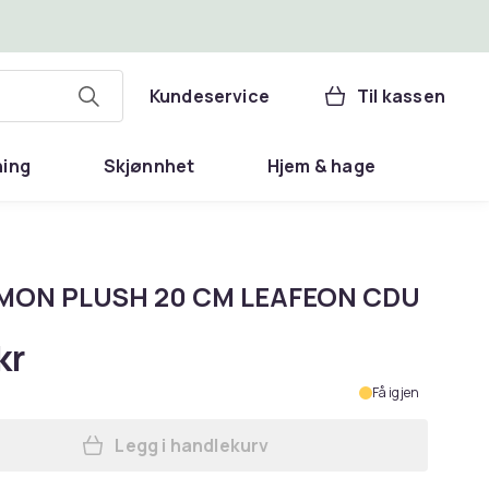
Kundeservice
Til kassen
ning
Skjønnhet
Hjem & hage
MON PLUSH 20 CM LEAFEON CDU
kr
Få igjen
Legg i handlekurv
Legg POKEMON PLUSH 20 CM LEAFEO