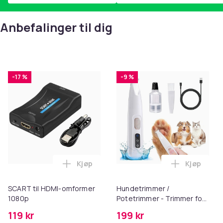
Anbefalinger til dig
-17 %
-9 %
Kjøp
Kjøp
Legg SCART til HDMI-omformer 1080p i 
Legg Hund
SCART til HDMI-omformer
Hundetrimmer /
1080p
Potetrimmer - Trimmer for
Poter
119 kr
199 kr