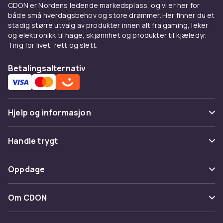
CDON er Nordens ledende markedsplass, og vi er her for
både små hverdagsbehov og store drømmer. Her finner du et
stadig større utvalg av produkter innen alt fra gaming, leker
og elektronikk til hage, skjønnhet og produkter til kjæledyr.
Ting for livet, rett og slett.
Betalingsalternativ
Hjelp og informasjon
Vanlige spørsmål
Handle trygt
Spor pakke
Betaling
Oppdage
Angre & returner her
Levering
Kategorier
Kontakt oss
Om CDON
Vilkår & policy
Varemerker
Om oss