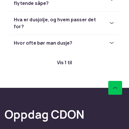
flytende såpe?
huden. Dusjoljer er perfekte for ekstra tørr
hud.
Hva er dusjolje, og hvem passer det
for?
Hvor ofte bør man dusje?
Vis 1 til
Oppdag CDON