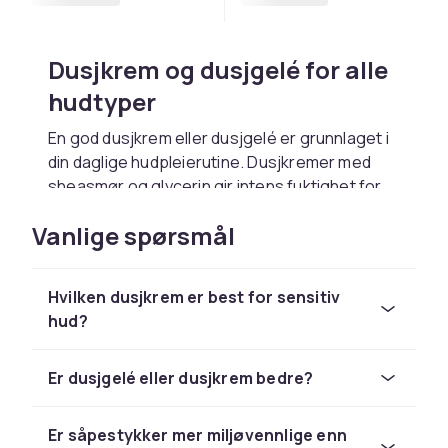
Dusjkrem og dusjgelé for alle
hudtyper
En god dusjkrem eller dusjgelé er grunnlaget i
din daglige hudpleierutine. Dusjkremer med
sheasmør og glycerin gir intens fuktighet for
tørr hud, mens friske dusjgeleer med sitrus
Vanlige spørsmål
eller mynte gir en energigivende start på
dagen.
Såpestykker og dusjolje som
Hvilken dusjkrem er best for sensitiv
hud?
naturlige alternativer
Såpestykker har gjort et stort comeback og
Er dusjgelé eller dusjkrem bedre?
tilbyr en mer miljøvennlig rengjøring uten
plastemballasje. Mange håndlagde såper
Er såpestykker mer miljøvennlige enn
inneholder naturlige oljer og smør som pleier