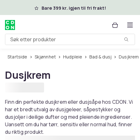
Hopp til hovedinnhold
Bare 399 kr. igjen til fri frakt!
Søk etter produkter
Startside
Skjønnhet
Hudpleie
Bad & dusj
Dusjkrem
Dusjkrem
Finn din perfekte dusjkrem eller dusjsåpe hos CDON. Vi
har et bredt utvalg av dusjgeleer, såpestykker og
dusjoljer i deilige dufter og med pleiende ingredienser.
Uansett om du har tørr, sensitiv eller normal hud, finner
du riktig produkt.