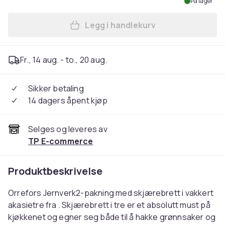
På lager
Legg i handlekurv
Legg Orrefors Jernverk 2 s
Fr., 14 aug. - to., 20 aug.
Sikker betaling
14 dagers åpent kjøp
Selges og leveres av
TP E-commerce
Produktbeskrivelse
Orrefors Jernverk2-pakning med skjærebrett i vakkert
akasietre fra . Skjærebrett i tre er et absolutt must på
kjøkkenet og egner seg både til å hakke grønnsaker og