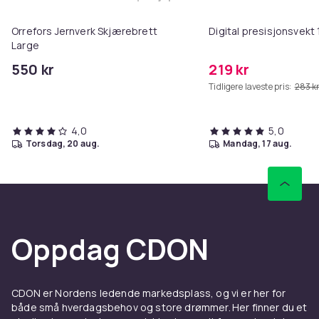
Legg Orrefors Jernverk Skjærebr
Orrefors Jernverk Skjærebrett
Digital presisjonsvekt 
Large
550 kr
219 kr
Tidligere laveste pris:
283 k
4,0
5,0
torsdag, 20 aug.
mandag, 17 aug.
Oppdag CDON
CDON er Nordens ledende markedsplass, og vi er her for
både små hverdagsbehov og store drømmer. Her finner du et