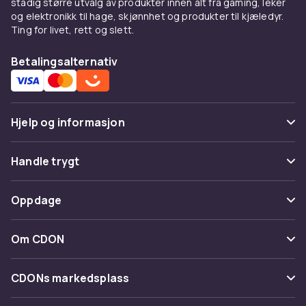
stadig større utvalg av produkter innen alt fra gaming, leker
og elektronikk til hage, skjønnhet og produkter til kjæledyr.
Ting for livet, rett og slett.
Betalingsalternativ
Hjelp og informasjon
Vanlige spørsmål
Handle trygt
Spor pakke
Betaling
Oppdage
Angre & returner her
Levering
Kategorier
Kontakt oss
Om CDON
Vilkår & policy
Varemerker
Om oss
Tilbakekallinger
CDONs markedsplass
Guider
Kundeanmeldelser