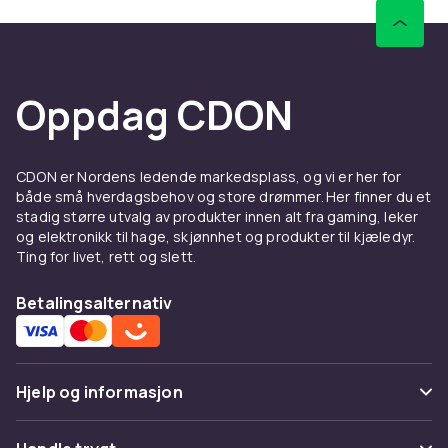
Bærehåndtak inkludert
Dobbel glidelås
Materiale: 1680D oxford, PVC, EVA
Størrelse: 24 x 33 x 6 cm
Oppdag CDON
Størrelse (med håndtak): 27 x 33 x 6 cm
Vekt, gram
400
CDON er Nordens ledende markedsplass, og vi er her for
både små hverdagsbehov og store drømmer. Her finner du et
Artikkel nr.
stadig større utvalg av produkter innen alt fra gaming, leker
968795fa-1df8-46cf-8c8c-b9b569e120bf
og elektronikk til hage, skjønnhet og produkter til kjæledyr.
Ting for livet, rett og slett.
Produktsikkerhetsinformasjon
Betalingsalternativ
Hjelp og informasjon
Vanlige spørsmål