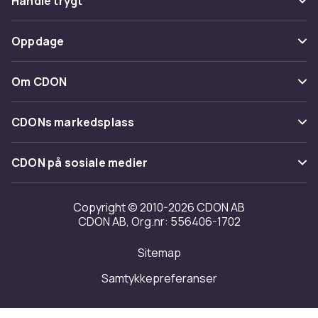
Handle trygt
Spor pakke
Betaling
Oppdage
Angre & returner her
Levering
Kategorier
Kontakt oss
Om CDON
Vilkår & policy
Varemerker
Om oss
Tilbakekallinger
CDONs markedsplass
Guider
Kundeanmeldelser
Merchant Help Center
CDON på sosiale medier
Jobbe på CDON
Investor relations
Copyright © 2010-2026 CDON AB
CDON AB, Org.nr: 556406-1702
Tilgjengelighet
Sitemap
Samtykkepreferanser