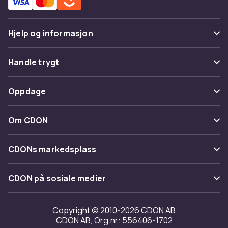
Hjelp og informasjon
Vanlige spørsmål
Handle trygt
Spor pakke
Betaling
Oppdage
Angre & returner her
Levering
Kategorier
Kontakt oss
Om CDON
Vilkår & policy
Varemerker
Om oss
Tilbakekallinger
CDONs markedsplass
Guider
Kundeanmeldelser
Merchant Help Center
CDON på sosiale medier
Jobbe på CDON
Investor relations
Copyright © 2010-2026 CDON AB
CDON AB, Org.nr: 556406-1702
Tilgjengelighet