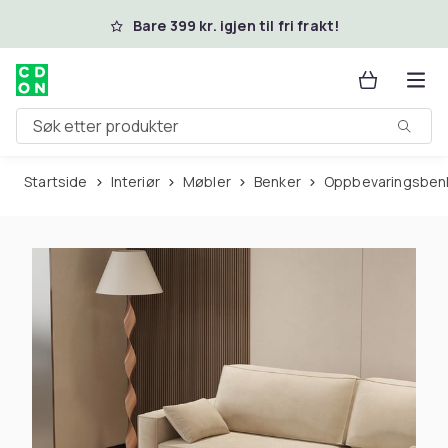
Hopp til hovedinnhold
Bare 399 kr. igjen til fri frakt!
Søk etter produkter
Startside
Interiør
Møbler
Benker
Oppbevaringsben