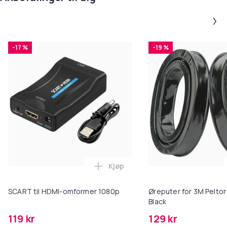
-17 %
-19 %
Kjøp
Legg SCART til HDMI-omformer 1
SCART til HDMI-omformer 1080p
Øreputer for 3M Peltor
Black
119 kr
129 kr