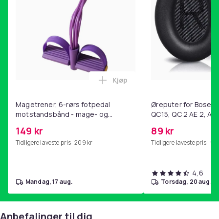
Artikkel nr.
18be53a7-20b7-56f2-9812-f1fd8383be64
Produktsikkerhetsinformasjon
Kjøp
Legg Magetrener, 6-rørs fotp
Magetrener, 6-rørs fotpedal
Øreputer for Bose QC
motstandsbånd - mage- og
QC15, QC 2 AE 2, AE 
kjernetrening, yoga og
SoundTrue, SoundLin
149 kr
89 kr
hjemmegymnastikk Purple
Tidligere laveste pris:
209 kr
Tidligere laveste pris:
99 
4,6
mandag, 17 aug.
torsdag, 20 aug.
Anbefalinger til dig