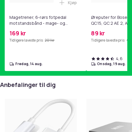
30
Kjøp
Legg Magetrener, 6-rørs fotp
Artikkel nr.
7f6b9bf0-0c89-452e-80cf-068023f82761
Magetrener, 6-rørs fotpedal
Øreputer for Bose QC
motstandsbånd - mage- og
QC15, QC 2 AE 2, AE 
Produktsikkerhetsinformasjon
kjernetrening, yoga og
SoundTrue, SoundLin
169 kr
89 kr
hjemmegymnastikk Pink
Tidligere laveste pris:
201 kr
Tidligere laveste pris:
99 
4,6
fredag, 14 aug.
onsdag, 19 aug.
Anbefalinger til dig