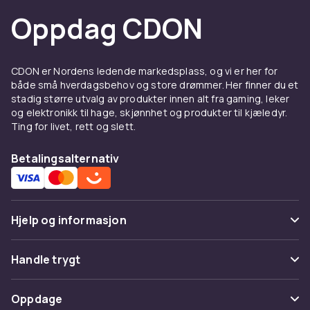
Oppdag CDON
CDON er Nordens ledende markedsplass, og vi er her for
både små hverdagsbehov og store drømmer. Her finner du et
stadig større utvalg av produkter innen alt fra gaming, leker
og elektronikk til hage, skjønnhet og produkter til kjæledyr.
Ting for livet, rett og slett.
Betalingsalternativ
Hjelp og informasjon
Vanlige spørsmål
Handle trygt
Spor pakke
Betaling
Oppdage
Angre & returner her