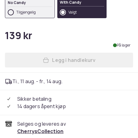
With Candy
No Candy
Tilgjengelig
Valgt
139 kr
På lager
Legg i handlekurv
Legg OmNom-Cut the Rope fi
Ti., 11 aug. - fr., 14 aug.
Sikker betaling
14 dagers åpent kjøp
Selges og leveres av
CherrysCollection