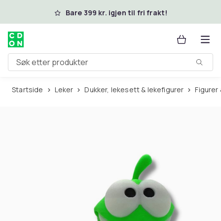
Hopp til hovedinnhold
Bare 399 kr. igjen til fri frakt!
Søk etter produkter
Startside
Leker
Dukker, lekesett & lekefigurer
Figurer