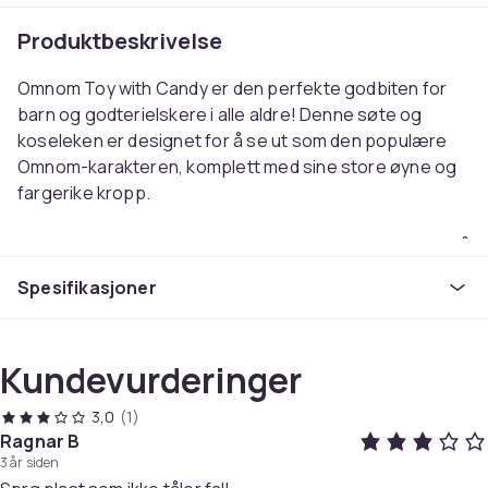
Produktbeskrivelse
Omnom Toy with Candy er den perfekte godbiten for
barn og godterielskere i alle aldre! Denne søte og
koseleken er designet for å se ut som den populære
Omnom-karakteren, komplett med sine store øyne og
fargerike kropp.
Men det er ikke alt – denne Omnom-leken kommer også
med et deilig godteri som passer perfekt til dens lekne
Spesifikasjoner
personlighet.
Laget av 3D-teknologi med slitesterke materialer, er
Kundevurderinger
dette leketøyet bygget for å vare og tåle mye spilletid.
Dens lyse farger og søte design gjør den til et flott
3,0
(1)
tillegg til enhver leketøyssamling.
Ragnar B
3 år siden
Enten du leter etter en gave til et barn eller en moro til