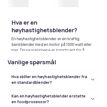
Hva er en
høyhastighetsblender?
En høyhastighetsblender er en kraftig
benkblender med en motor på 1000 watt eller
mer. Disse maskinene er konstruert for å
håndtere de tøffeste ingrediensene: hard
Vanlige spørsmål
frukt, frosne grønnsaker, hele nøtter,
isterninger og til og med fiberholdige
bladgrønnsaker. Den høye motorstyrken
Hva skiller en høyhastighetsblender fra
kombinert med spesialutformede blad gjør at
en standardblender?
en høyhastighetsblender kan oppnå en mye
finere og glattere tekstur enn vanlige
standardblendere.
Kan en høyhastighetsblender erstatte
en foodprosessor?
Mange profesjonelle kokker og