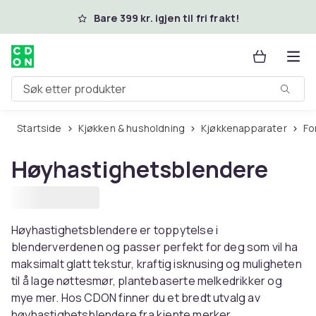
Hopp til hovedinnhold
Bare 399 kr. igjen til fri frakt!
Søk etter produkter
Startside
Kjøkken & husholdning
Kjøkkenapparater
F
Høyhastighetsblendere
Høyhastighetsblendere er toppytelse i
blenderverdenen og passer perfekt for deg som vil ha
maksimalt glatt tekstur, kraftig isknusing og muligheten
til å lage nøttesmør, plantebaserte melkedrikker og
mye mer. Hos CDON finner du et bredt utvalg av
høyhastighetsblendere fra kjente merker.