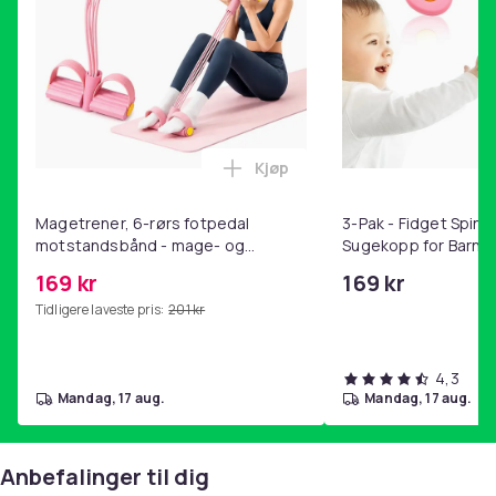
Kjøp
Legg Magetrener, 6-rørs fotp
Magetrener, 6-rørs fotpedal
3-Pak - Fidget Spin
motstandsbånd - mage- og
Sugekopp for Barn
kjernetrening, yoga og
169 kr
169 kr
hjemmegymnastikk Pink
Tidligere laveste pris:
201 kr
4,3
mandag, 17 aug.
mandag, 17 aug.
Anbefalinger til dig