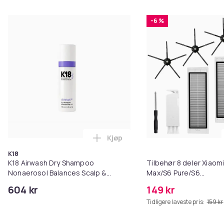
-6 %
Kjøp
Legg K18 Airwash Dry Shampoo No
K18
K18 Airwash Dry Shampoo
Tilbehør 8 deler Xiaom
Nonaerosol Balances Scalp &
Max/S6 Pure/S6
Controls Excess Oil
MAXV/S50/S51/S55/S5
604 kr
149 kr
Tidligere laveste pris:
159 kr