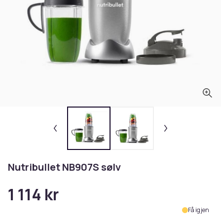
Nutribullet NB907S sølv
1 114 kr
Få igjen