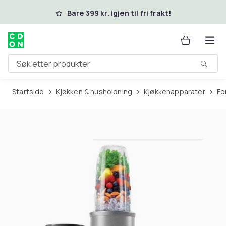
Hopp til hovedinnhold
Bare 399 kr. igjen til fri frakt!
Søk etter produkter
Startside
Kjøkken & husholdning
Kjøkkenapparater
F