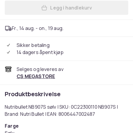
Legg i handlekurv
Legg Nutribullet NB907S søl
Fr., 14 aug. - on., 19 aug.
Sikker betaling
14 dagers åpent kjøp
Selges og leveres av
CS MEGASTORE
Produktbeskrivelse
Nutribullet NB907S sølv | SKU: 0C22300110 NB907S |
Brand: Nutri Bullet | EAN: 8006447002487
Farge