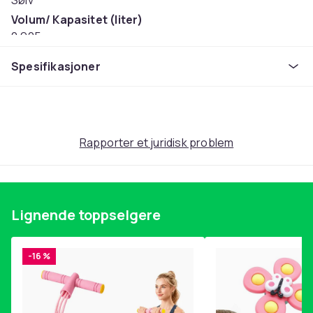
Sølv
Volum/ Kapasitet (liter)
0.925
Effekt
Spesifikasjoner
900
Artikkel nr.
952989e4-8598-56fe-9bb9-d057a15e6d28
Produktsikkerhetsinformasjon
Rapporter et juridisk problem
Lignende toppselgere
-16 %