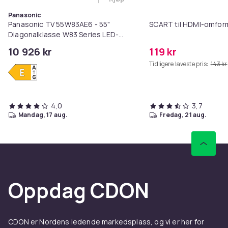
Legg Panasonic TV 55W83AE6 - 55
Panasonic
Panasonic TV 55W83AE6 - 55"
SCART til HDMI-omfor
Diagonalklasse W83 Series LED-
bakgrunnsbelyst LCD TV - QLED -
10 926 kr
119 kr
Smart TV - Fire TV - 4K UHD (2160p)
Tidligere laveste pris:
143 kr
3840 x 2160 - HDR
4,0
3,7
mandag, 17 aug.
fredag, 21 aug.
Oppdag CDON
CDON er Nordens ledende markedsplass, og vi er her for