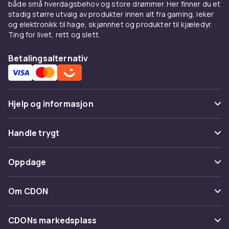
både små hverdagsbehov og store drømmer. Her finner du et
stadig større utvalg av produkter innen alt fra gaming, leker
og elektronikk til hage, skjønnhet og produkter til kjæledyr.
Ting for livet, rett og slett.
Betalingsalternativ
Hjelp og informasjon
Vanlige spørsmål
Handle trygt
Spor pakke
Betaling
Oppdage
Angre & returner her
Levering
Kategorier
Kontakt oss
Om CDON
Vilkår & policy
Varemerker
Om oss
Tilbakekallinger
CDONs markedsplass
Guider