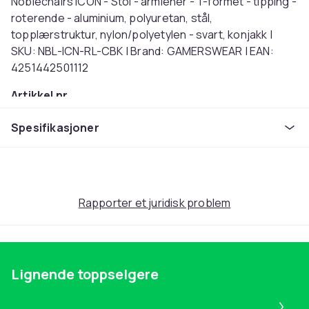
Noblechairs ICON - Stol - armlener - T-formet - tipping -
roterende - aluminium, polyuretan, stål,
topplærstruktur, nylon/polyetylen - svart, konjakk |
SKU: NBL-ICN-RL-CBK | Brand: GAMERSWEAR | EAN:
4251442501112
Artikkel nr.
62b21051-630e-4411-ad59-e6da60ab208d
Spesifikasjoner
Produktsikkerhetsinformasjon
Rapporter et juridisk problem
Lignende toppselgere
Pa