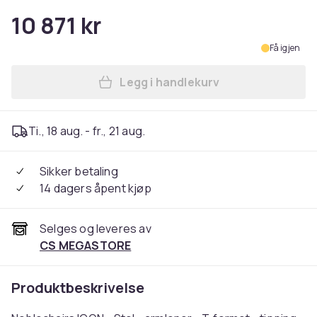
10 871 kr
Få igjen
Legg i handlekurv
Legg Noblechairs ICON - Stol
Ti., 18 aug. - fr., 21 aug.
Sikker betaling
14 dagers åpent kjøp
Selges og leveres av
CS MEGASTORE
Produktbeskrivelse