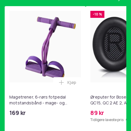
-10 %
Kjøp
Legg Magetrener, 6-rørs fotp
Magetrener, 6-rørs fotpedal
Øreputer for Bose QC
motstandsbånd - mage- og
QC15, QC 2 AE 2, AE 
kjernetrening, yoga og
SoundTrue, SoundLin
169 kr
89 kr
hjemmegymnastikk Purple
Tidligere laveste pris:
99 