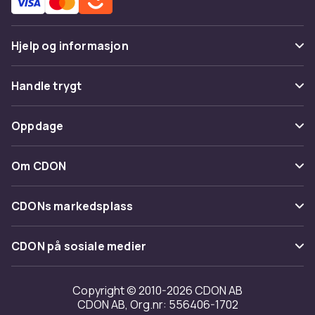
Hjelp og informasjon
Vanlige spørsmål
Handle trygt
Spor pakke
Betaling
Oppdage
Angre & returner her
Levering
Kategorier
Kontakt oss
Om CDON
Vilkår & policy
Varemerker
Om oss
Tilbakekallinger
CDONs markedsplass
Guider
Kundeanmeldelser
Merchant Help Center
CDON på sosiale medier
Jobbe på CDON
Investor relations
Copyright © 2010-2026 CDON AB
CDON AB, Org.nr: 556406-1702
Tilgjengelighet