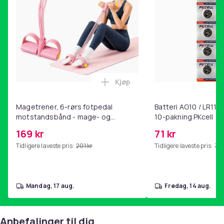
Kjøp
Legg Magetrener, 6-rørs fotp
Magetrener, 6-rørs fotpedal
Batteri AG10 / LR1130
motstandsbånd - mage- og
10-pakning PKcell
kjernetrening, yoga og
169 kr
71 kr
hjemmegymnastikk Pink
Tidligere laveste pris:
201 kr
Tidligere laveste pris:
76 
mandag, 17 aug.
fredag, 14 aug.
Anbefalinger til dig