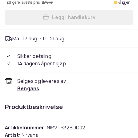
Tidligere laveste pris:
270 kr
Få igjen
Legg i handlekurv
Legg Nirvana - Nevermind Wa
Ma., 17 aug. - fr., 21 aug.
Sikker betaling
14 dagers åpent kjøp
Selges og leveres av
Bengans
Produktbeskrivelse
Artikkelnummer
: NIRVTS32BDD02
Artist
: Nirvana