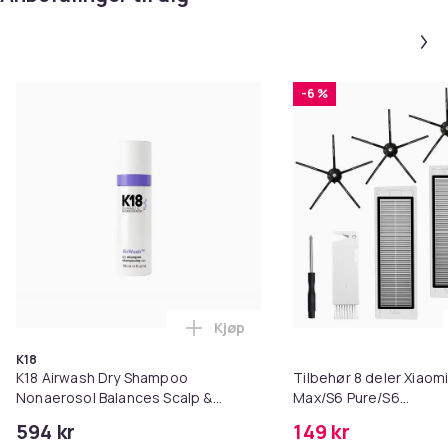
-6 %
Kjøp
Legg K18 Airwash Dry Shampoo No
K18
K18 Airwash Dry Shampoo
Tilbehør 8 deler Xiaom
Nonaerosol Balances Scalp &
Max/S6 Pure/S6
Controls Excess Oil
MAXV/S50/S51/S55/S5
594 kr
149 kr