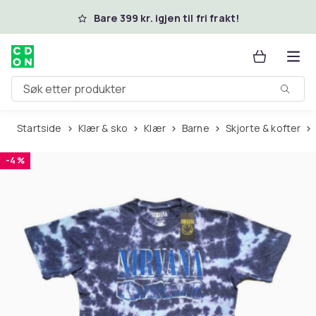
Hopp til hovedinnhold
Bare 399 kr. igjen til fri frakt!
Søk etter produkter
Startside
Klær & sko
Klær
Barne
Skjorte & kofter
-4 %