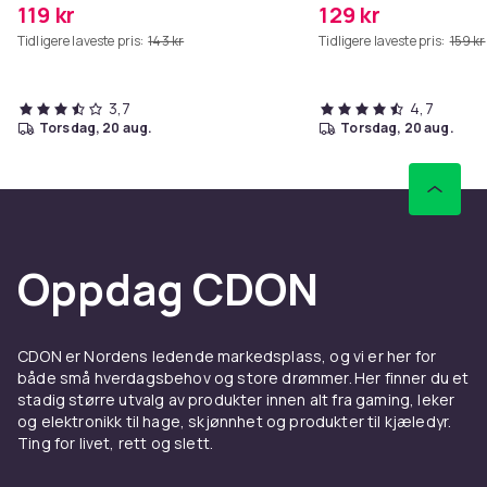
119 kr
129 kr
Tidligere laveste pris:
143 kr
Tidligere laveste pris:
159 kr
3,7
4,7
torsdag, 20 aug.
torsdag, 20 aug.
Oppdag CDON
CDON er Nordens ledende markedsplass, og vi er her for
både små hverdagsbehov og store drømmer. Her finner du et
stadig større utvalg av produkter innen alt fra gaming, leker
og elektronikk til hage, skjønnhet og produkter til kjæledyr.
Ting for livet, rett og slett.