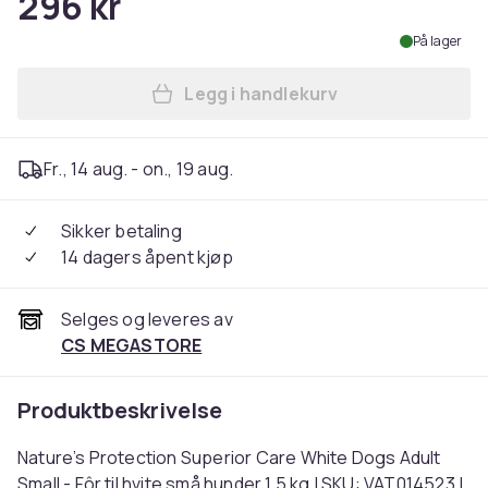
296 kr
På lager
Legg i handlekurv
Legg Nature’s Protection Sup
Fr., 14 aug. - on., 19 aug.
Sikker betaling
14 dagers åpent kjøp
Selges og leveres av
CS MEGASTORE
Produktbeskrivelse
Nature’s Protection Superior Care White Dogs Adult
Small - Fôr til hvite små hunder 1,5 kg | SKU: VAT014523 |