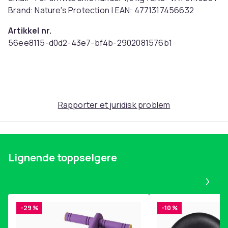
Brand: Nature's Protection | EAN: 4771317456632
Artikkel nr.
56ee8115-d0d2-43e7-bf4b-2902081576b1
Produktsikkerhetsinformasjon
Rapporter et juridisk problem
Lignende toppselgere
Pa
-29 %
-10 %