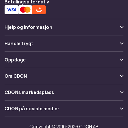
Betalingsalternativ
Hjelp og informasjon
Vanlige spørsmål
Handle trygt
Spor pakke
Betaling
Oppdage
Angre & returner her
Levering
Kategorier
Kontakt oss
Om CDON
Vilkår & policy
Varemerker
Om oss
Tilbakekallinger
CDONs markedsplass
Guider
Kundeanmeldelser
Merchant Help Center
CDON på sosiale medier
Jobbe på CDON
Investor relations
Copyright © 2010-2026 CDON AB