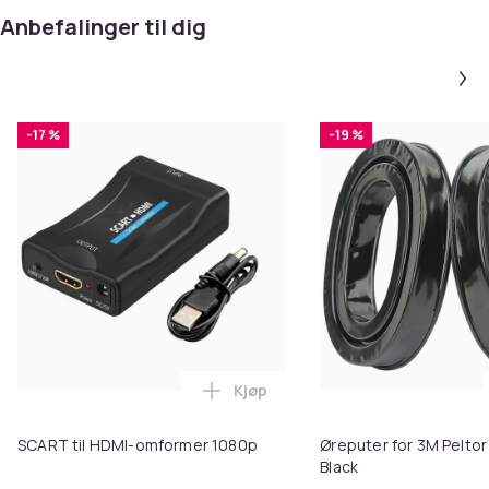
Anbefalinger til dig
-17 %
-19 %
Kjøp
Legg SCART til HDMI-omformer 1
SCART til HDMI-omformer 1080p
Øreputer for 3M Peltor
Black