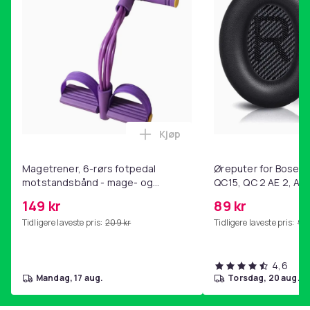
Kjøp
Legg Magetrener, 6-rørs fotp
Magetrener, 6-rørs fotpedal
Øreputer for Bose QC
motstandsbånd - mage- og
QC15, QC 2 AE 2, AE 
kjernetrening, yoga og
SoundTrue, SoundLin
149 kr
89 kr
hjemmegymnastikk Purple
Tidligere laveste pris:
209 kr
Tidligere laveste pris:
99 
4,6
mandag, 17 aug.
torsdag, 20 aug.