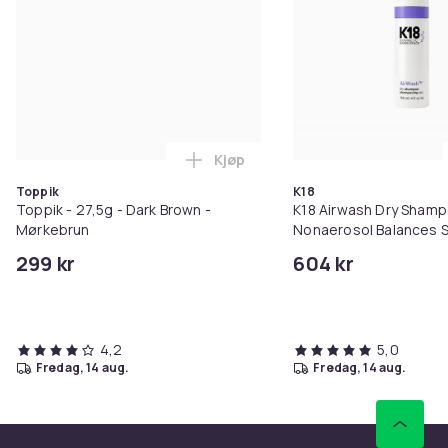
Kjøp
Legg Toppik - 27,5g - Dark Brow
Toppik
K18
Toppik - 27,5g - Dark Brown -
K18 Airwash Dry Sham
Mørkebrun
Nonaerosol Balances S
Controls Excess Oil
299 kr
604 kr
4,2
5,0
fredag, 14 aug.
fredag, 14 aug.