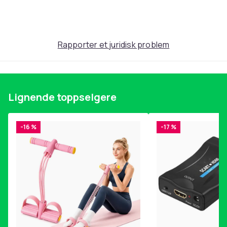
Produktsikkerhetsinformasjon
Rapporter et juridisk problem
Lignende toppselgere
-16 %
-17 %