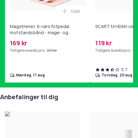
Kjøp
Legg Magetrener, 6-rørs fotp
Magetrener, 6-rørs fotpedal
SCART til HDMI-omf
motstandsbånd - mage- og
kjernetrening, yoga og
169 kr
119 kr
hjemmegymnastikk Pink
Tidligere laveste pris:
201 kr
Tidligere laveste pris:
143
3,7
mandag, 17 aug.
torsdag, 20 aug.
Anbefalinger til dig