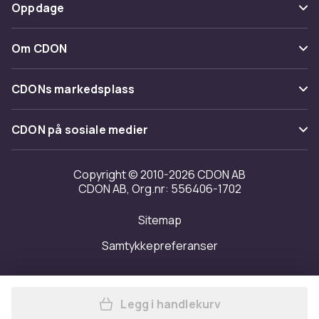
Betaling
Oppdage
Angre & returner her
Levering
Kategorier
Kontakt oss
Om CDON
Vilkår & policy
Varemerker
Om oss
Tilbakekallinger
CDONs markedsplass
Guider
Kundeanmeldelser
Merchant Help Center
CDON på sosiale medier
Jobbe på CDON
Investor relations
Copyright © 2010-2026 CDON AB
CDON AB, Org.nr: 556406-1702
Tilgjengelighet
Sitemap
Samtykkepreferanser
Legg i handlekurv
Legg NATURA SIBERICA ROAR