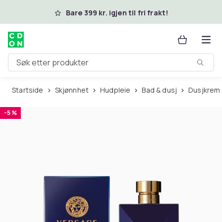
Hopp til hovedinnhold
Bare 399 kr. igjen til fri frakt!
Søk etter produkter
Startside
Skjønnhet
Hudpleie
Bad & dusj
Dusjkrem
-5 %