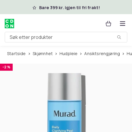
Hopp til hovedinnhold
Bare 399 kr. igjen til fri frakt!
Søk etter produkter
Startside
Skjønnhet
Hudpleie
Ansiktsrengjøring
H
-2 %