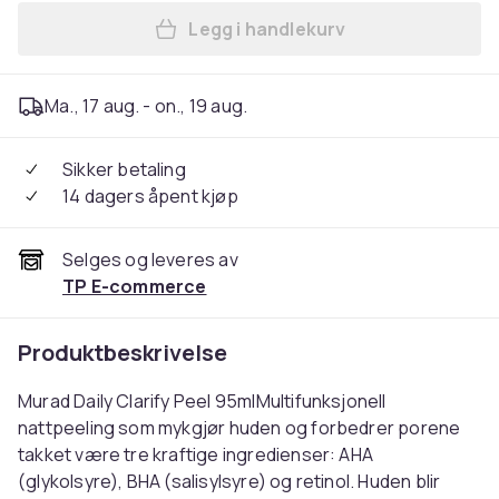
Legg i handlekurv
Legg Murad Daily Clarifying 
Ma., 17 aug. - on., 19 aug.
Sikker betaling
14 dagers åpent kjøp
Selges og leveres av
TP E-commerce
Produktbeskrivelse
Murad Daily Clarify Peel 95mlMultifunksjonell
nattpeeling som mykgjør huden og forbedrer porene
takket være tre kraftige ingredienser: AHA
(glykolsyre), BHA (salisylsyre) og retinol. Huden blir