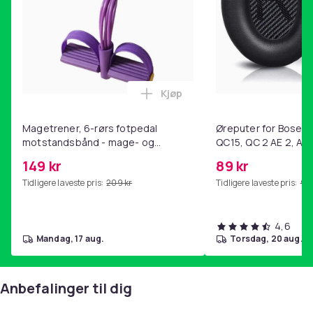
Kjøp
Legg Magetrener, 6-rørs fotp
Magetrener, 6-rørs fotpedal
Øreputer for Bose QC
motstandsbånd - mage- og
QC15, QC 2 AE 2, AE 
kjernetrening, yoga og
SoundTrue, SoundLin
149 kr
89 kr
hjemmegymnastikk Purple
Tidligere laveste pris:
209 kr
Tidligere laveste pris:
99 
4,6
mandag, 17 aug.
torsdag, 20 aug.
Anbefalinger til dig