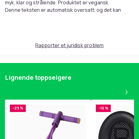
myk, klar og strålende. Produktet er vegansk.
Denne teksten er automatisk oversatt, og det kan
forekomme feil.
Artikkel nr.
371b5e65-6478-4476-8bad-24667068d64a
Rapporter et juridisk problem
Produktsikkerhetsinformasjon
Lignende toppselgere
Pa
-29 %
-10 %