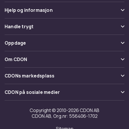
Hjelp og informasjon
Vanlige spørsmål
Handle trygt
Spor pakke
Betaling
Oppdage
Angre & returner her
Levering
Kategorier
Kontakt oss
Om CDON
Vilkår & policy
Varemerker
Om oss
Tilbakekallinger
CDONs markedsplass
Guider
Kundeanmeldelser
Merchant Help Center
CDON på sosiale medier
Jobbe på CDON
Investor relations
Copyright © 2010-2026 CDON AB
CDON AB, Org.nr: 556406-1702
Tilgjengelighet
Sitemap