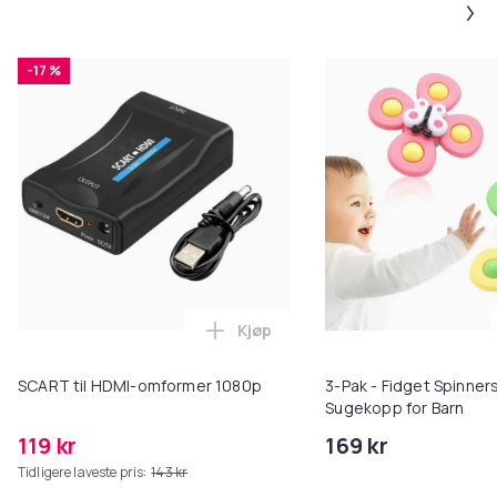
-17 %
Kjøp
Legg SCART til HDMI-omformer 1
SCART til HDMI-omformer 1080p
3-Pak - Fidget Spinne
Sugekopp for Barn
119 kr
169 kr
Tidligere laveste pris:
143 kr