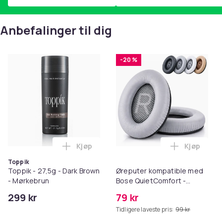
Anbefalinger til dig
-20 %
Kjøp
Kjøp
Legg Toppik - 27,5g - Dark Brown - Mørk
Legg Ørep
Toppik
Toppik - 27,5g - Dark Brown
Øreputer kompatible med
- Mørkebrun
Bose QuietComfort -
QC35/QC25/QC15/AE2 -
299 kr
79 kr
Grå
Tidligere laveste pris:
99 kr