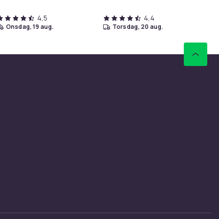
4,5
4,4
onsdag, 19 aug.
torsdag, 20 aug.