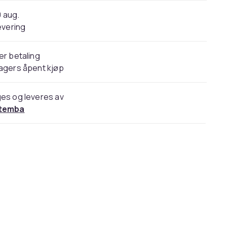
0 aug.
evering
er betaling
agers åpent kjøp
es og leveres av
temba