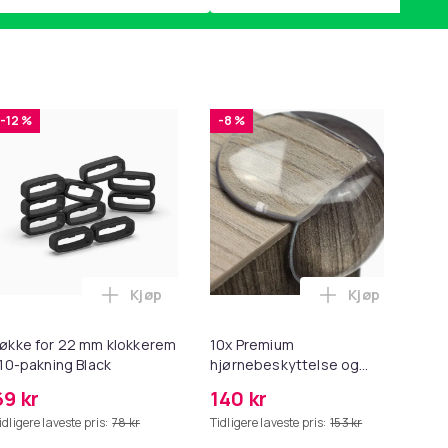
-12 %
-8 %
Kjøp
Kjøp
2 - Grå i handlekurven
 Minnekortadapter til iPhone/iPad i handlekurven
til HDMI-omformer 1080p i handlekurven
Legg Løkke for 22 mm klokkerem i 10-paknin
Legg 10x Prem
økke for 22 mm klokkerem
10x Premium
Ers
 10-pakning Black
hjørnebeskyttelse og
Sp
kantbeskyttelse for barn
69 kr
140 kr
2
idligere laveste pris:
78 kr
Tidligere laveste pris:
153 kr