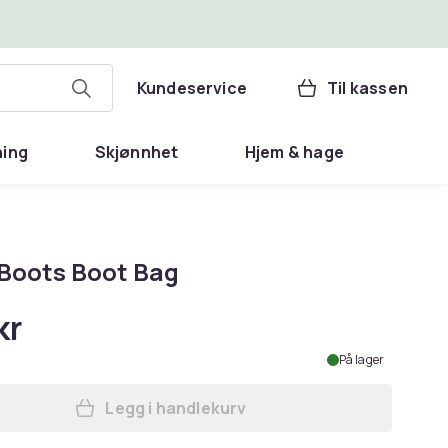
Kundeservice
Til kassen
ning
Skjønnhet
Hjem & hage
Boots Boot Bag
kr
På lager
Legg i handlekurv
Legg Muck Boots Boot Bag i handle