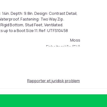
 14in. Depth: 9.8in. Design: Contrast Detail,
 Waterproof. Fastening: Two Way Zip.
Rigid Bottom, Stud Feet, Ventilated.
 up to a Boot Size 11. Ref: UTFS10458
Moss
Einheitsgröße (EU)
1c80dea7-f212-420e-8258-3458fd648946
Rapporter et juridisk problem