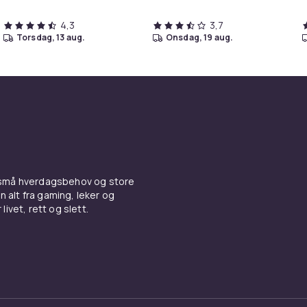
4,3
3,7
torsdag, 13 aug.
onsdag, 19 aug.
 små hverdagsbehov og store
n alt fra gaming, leker og
livet, rett og slett.