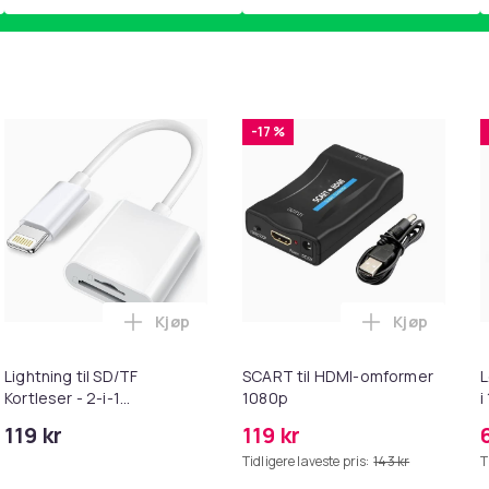
-17 %
Kjøp
Kjøp
ebrun i handlekurven
uter kompatible med Bose QuietComfort - QC35/QC25/QC15/AE
Legg Lightning til SD/TF Kortleser - 2-i-1
Legg SCART 
Lightning til SD/TF
SCART til HDMI-omformer
L
Kortleser - 2-i-1
1080p
i
Minnekortadapter til
119 kr
119 kr
iPhone/iPad
Tidligere laveste pris:
143 kr
T