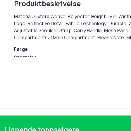
Produktbeskrivelse
Material: Oxford Weave, Polyester. Height: 19in. Width:
Logo, Reflective Detail. Fabric Technology: Durable,
Adjustable Shoulder Strap, Carry Handle, Mesh Panel, 
Compartments: 1 Main Compartment. Please Note: Fits
Farge
Størrelse
Artikkel nr.
Produktsikkerhetsinformasjon
Lignende toppselgere