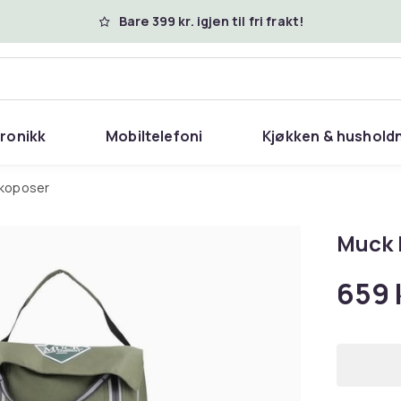
Bare 399 kr. igjen til fri frakt!
tronikk
Mobiltelefoni
Kjøkken & hushold
Skoposer
Muck 
659 