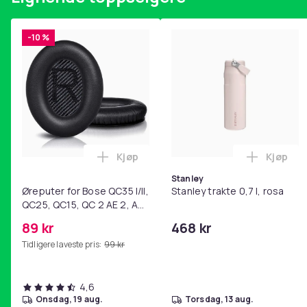
-10 %
Kjøp
Kjøp
Legg Øreputer for Bose QC35 I/II, QC25
Legg Sta
Stanley
Øreputer for Bose QC35 I/II,
Stanley trakte 0,7 l, rosa
QC25, QC15, QC 2 AE 2, AE
2i, AE 2w, SoundTrue,
89 kr
468 kr
SoundLink Black
Tidligere laveste pris:
99 kr
4,6
onsdag, 19 aug.
torsdag, 13 aug.