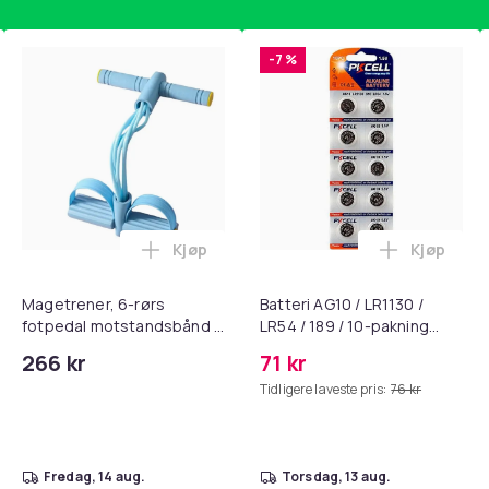
-7 %
Kjøp
Kjøp
, QC15, QC 2 AE 2, AE 2i, AE 2w, SoundTrue, SoundLink Black i 
nley trakte 0,7 l, rosa i handlekurven
Legg Magetrener, 6-rørs fotpedal mots
Legg Batte
Magetrener, 6-rørs
Batteri AG10 / LR1130 /
fotpedal motstandsbånd -
LR54 / 189 / 10-pakning
mage- og kjernetrening,
PKcell
266 kr
71 kr
yoga og
Tidligere laveste pris:
76 kr
hjemmegymnastikk Blue
fredag, 14 aug.
torsdag, 13 aug.