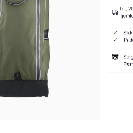
To., 2
Hjeml
Sikk
14 d
Selg
Per