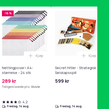
-16 %
Kjøp
Kjøp
handlekurven
tandsbånd - mage- og kjernetrening, yoga og hjemmegymnastik
ri AG10 / LR1130 / LR54 / 189 / 10-pakning PKcell i handlekurve
Legg Nettingposer i A4-størrelse - 24 stk.
Legg Secret
Nettingposer i A4-
Secret Hitler - Strategisk
størrelse - 24 stk.
Selskapsspill
289 kr
599 kr
Tidligere laveste pris:
344 kr
4,2
fredag, 14 aug.
fredag, 14 aug.