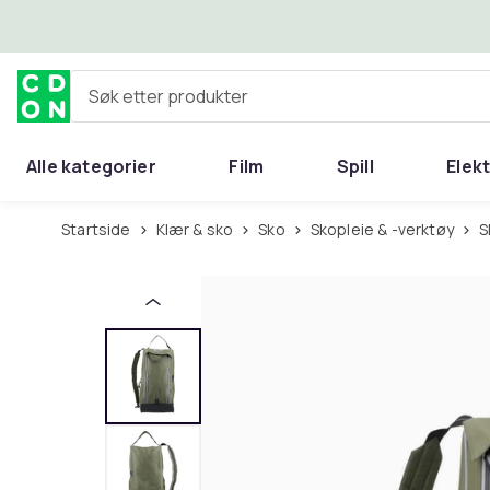
Hopp til hovedinnhold
Søk etter produkter
Alle kategorier
Film
Spill
Elek
Startside
Klær & sko
Sko
Skopleie & -verktøy