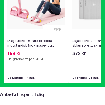
Kjøp
Legg Magetrener, 6-rørs fotp
Magetrener, 6-rørs fotpedal
Skjærebrett i titan, 
motstandsbånd - mage- og
skjærebrett, skjæreb
kjernetrening, yoga og
stål, BPA-fri (2 stk.)
169 kr
372 kr
hjemmegymnastikk Pink
Tidligere laveste pris:
201 kr
mandag, 17 aug.
fredag, 21 aug.
Anbefalinger til dig