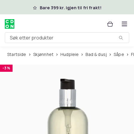
Hopp til hovedinnhold
Bare 399 kr. igjen til fri frakt!
Søk etter produkter
Startside
Skjønnhet
Hudpleie
Bad & dusj
Såpe
-3 %