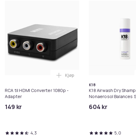
Kjøp
Legg RCA til HDMI Converter 108
K18
RCA til HDMI Converter 1080p -
K18 Airwash Dry Sham
Adapter
Nonaerosol Balances S
Controls Excess Oil
149 kr
604 kr
4,3
5,0