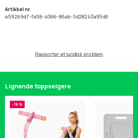
Artikkel nr.
e592b9d7-fa58-4066-86ab-5d28243a95d6
Produktsikkerhetsinformasjon
Rapporter et juridisk problem
Lignende toppselgere
-16 %