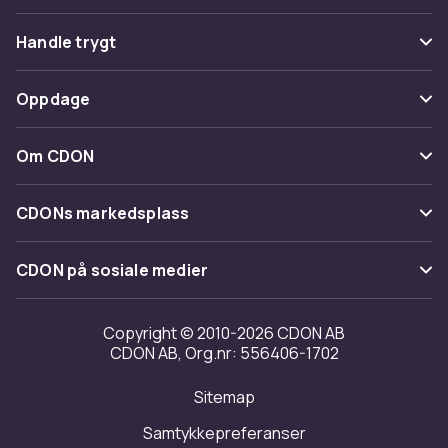
Vanlige spørsmål
Handle trygt
Spor pakke
Betaling
Oppdage
Angre & returner her
Levering
Kategorier
Kontakt oss
Om CDON
Vilkår & policy
Varemerker
Om oss
Tilbakekallinger
CDONs markedsplass
Guider
Kundeanmeldelser
Merchant Help Center
CDON på sosiale medier
Jobbe på CDON
Investor relations
Copyright © 2010-2026 CDON AB
CDON AB, Org.nr: 556406-1702
Tilgjengelighet
Sitemap
Samtykkepreferanser