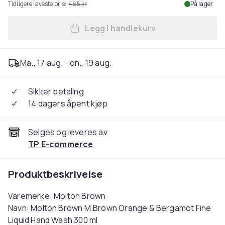
Tidligere laveste pris:
465 kr
På lager
Legg i handlekurv
Legg Molton Brown M.Brown
Ma., 17 aug. - on., 19 aug.
Sikker betaling
14 dagers åpent kjøp
Selges og leveres av
TP E-commerce
Produktbeskrivelse
Varemerke: Molton Brown
Navn: Molton Brown M.Brown Orange & Bergamot Fine
Liquid Hand Wash 300 ml